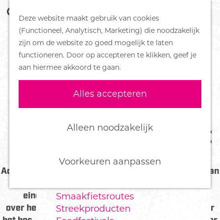
Z
Handboek voor Helden
Deze website maakt gebruik van cookies
o
M
G
(Functioneel, Analytisch, Marketing) die noodzakelijk
e
e
DORPEN
a
zijn om de website zo goed mogelijk te laten
k
n
Bennekom
n
functioneren. Door op accepteren te klikken, geef je
e
u
De Klomp
a
aan hiermee akkoord te gaan.
n
Deelen
a
Ede
r
Alles accepteren
Ederveen
d
Harskamp
e
Hoenderloo
h
Alleen noodzakelijk
ONTDEK EN BEZOEK EDE
Lunteren
o
Otterlo
m
Wekerom
e
Voorkeuren aanpassen
Actief genieten van de bekendste natuurgebieden van
p
Nederland? Bezoek Ede! Op de Veluwe kun je
FOOD
a
eindeloos fietsen, wandelen en paardrijden
Smaakfietsroutes
g
over heide, zandverstuivingen, grasvlakten en door
Streekproducten
e