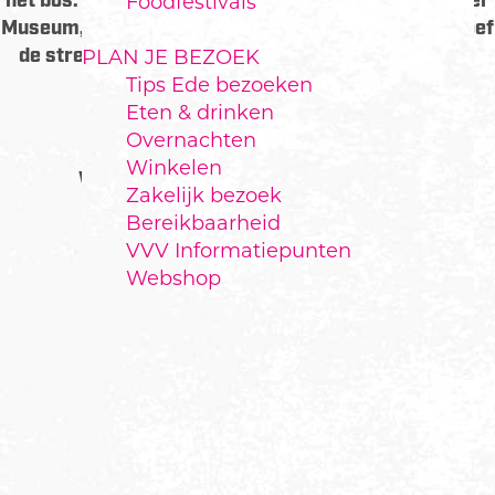
het bos. Breng ook een bezoek aan het Kröller-Müller
Foodfestivals
Museum, herbeleef de militaire geschiedenis en proef
de streekproducten in het hart van de FoodValley.
PLAN JE BEZOEK
Tips Ede bezoeken
Eten & drinken
Overnachten
Winkelen
WAT TE DOEN IN EDE?
Zakelijk bezoek
Bereikbaarheid
VVV Informatiepunten
Webshop