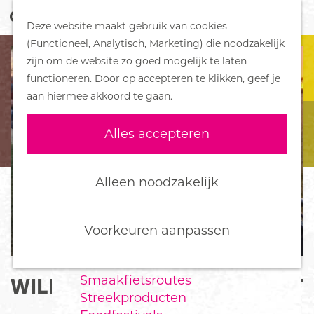
Z
Handboek voor Helden
Deze website maakt gebruik van cookies
o
M
G
(Functioneel, Analytisch, Marketing) die noodzakelijk
e
e
DORPEN
a
zijn om de website zo goed mogelijk te laten
k
n
Bennekom
n
functioneren. Door op accepteren te klikken, geef je
e
u
De Klomp
a
aan hiermee akkoord te gaan.
n
Deelen
a
Ede
r
Alles accepteren
Ederveen
d
Harskamp
e
Hoenderloo
h
Alleen noodzakelijk
Lunteren
o
Otterlo
m
Wekerom
e
Voorkeuren aanpassen
p
FOOD
a
Smaakfietsroutes
WILDE VELUWSE FIETSTOCHT
g
Streekproducten
e