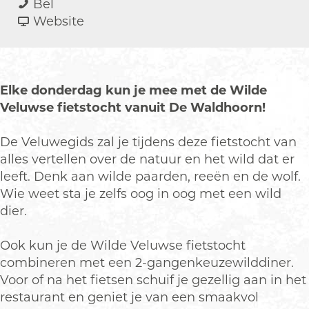
W
a
a
W
Bel
i
r
a
v
i
Website
l
W
r
a
l
d
i
W
n
d
e
l
i
W
e
V
d
l
i
V
Elke donderdag kun je mee met de Wilde
e
e
d
l
e
Veluwse fietstocht vanuit De Waldhoorn!
l
V
e
d
l
u
e
V
e
u
De Veluwegids zal je tijdens deze fietstocht van
w
l
e
V
w
alles vertellen over de natuur en het wild dat er
s
u
l
e
s
leeft. Denk aan wilde paarden, reeën en de wolf.
e
w
u
l
e
Wie weet sta je zelfs oog in oog met een wild
f
s
w
u
f
dier.
i
e
s
w
i
e
f
e
s
e
Ook kun je de Wilde Veluwse fietstocht
t
i
f
e
t
combineren met een 2-gangenkeuzewilddiner.
s
e
i
f
s
Voor of na het fietsen schuif je gezellig aan in het
t
t
e
i
t
restaurant en geniet je van een smaakvol