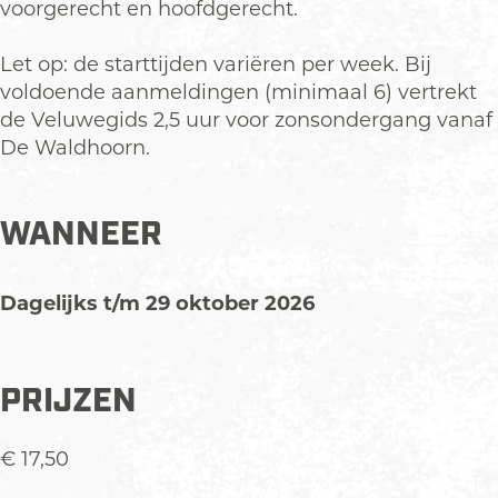
o
s
t
e
o
voorgerecht en hoofdgerecht.
c
t
s
t
c
h
o
t
s
h
Let op: de starttijden variëren per week. Bij
t
c
o
t
t
voldoende aanmeldingen (minimaal 6) vertrekt
h
c
o
de Veluwegids 2,5 uur voor zonsondergang vanaf
t
h
c
De Waldhoorn.
t
h
t
WANNEER
Dagelijks t/m 29 oktober 2026
PRIJZEN
€ 17,50