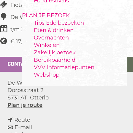
Foodfestivals
Fietstocht
PLAN JE BEZOEK
De Waldhoorn
Tips Ede bezoeken
t/m 29 oktober
Eten & drinken
Overnachten
€ 17,50
Winkelen
Zakelijk bezoek
Bereikbaarheid
CONTACT
VVV Informatiepunten
Webshop
De Waldhoorn
Dorpsstraat 2
6731 AT
Otterlo
n
Plan je route
a
n
a
Route
a
n
r
E-mail