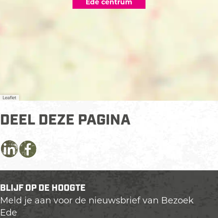
Ede centrum
Leaflet
DEEL DEZE PAGINA
D
D
D
e
e
e
e
e
e
BLIJF OP DE HOOGTE
l
l
l
Meld je aan voor de nieuwsbrief van Bezoek
d
d
d
Ede
e
e
e