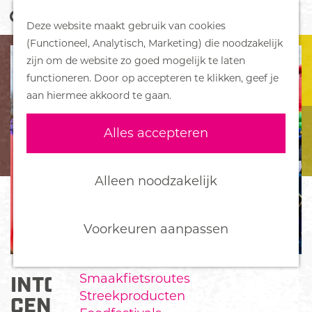
Z
Handboek voor Helden
Deze website maakt gebruik van cookies
o
M
G
(Functioneel, Analytisch, Marketing) die noodzakelijk
e
e
DORPEN
a
zijn om de website zo goed mogelijk te laten
k
n
Bennekom
n
functioneren. Door op accepteren te klikken, geef je
e
u
De Klomp
a
aan hiermee akkoord te gaan.
n
Deelen
a
Ede
r
Alles accepteren
Ederveen
d
Harskamp
e
Hoenderloo
h
Alleen noodzakelijk
Lunteren
o
Otterlo
m
Wekerom
e
Voorkeuren aanpassen
p
FOOD
a
Smaakfietsroutes
INTOCHT SINTERKLAAS EDE
g
Streekproducten
e
CENTRUM