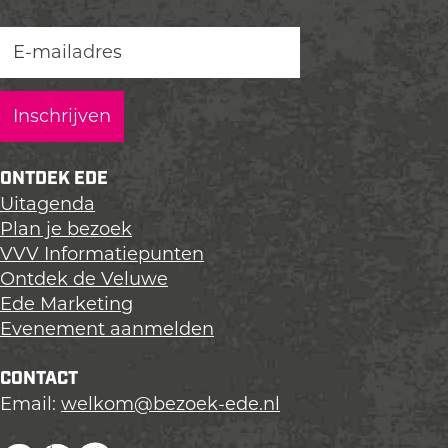
z
z
z
e
e
e
p
p
p
a
a
a
g
g
g
i
i
i
n
n
n
ONTDEK EDE
a
a
a
Uitagenda
o
o
o
Plan je bezoek
p
p
p
VVV Informatiepunten
L
F
X
Ontdek de Veluwe
i
a
Ede Marketing
n
c
Evenement aanmelden
k
e
e
b
CONTACT
d
o
Email:
welkom@bezoek-ede.nl
I
o
n
k