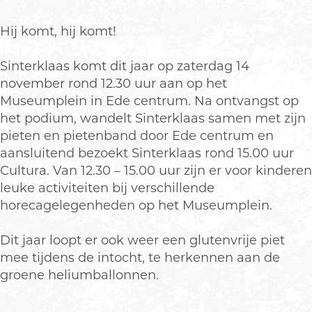
r
n
I
t
Hij komt, hij komt!
n
o
t
c
Sinterklaas komt dit jaar op zaterdag 14
o
h
november rond 12.30 uur aan op het
c
t
Museumplein in Ede centrum. Na ontvangst op
h
S
het podium, wandelt Sinterklaas samen met zijn
t
i
pieten en pietenband door Ede centrum en
S
n
aansluitend bezoekt Sinterklaas rond 15.00 uur
i
t
Cultura. Van 12.30 – 15.00 uur zijn er voor kinderen
n
e
leuke activiteiten bij verschillende
t
r
horecagelegenheden op het Museumplein.
e
k
r
l
Dit jaar loopt er ook weer een glutenvrije piet
k
a
mee tijdens de intocht, te herkennen aan de
l
a
groene heliumballonnen.
a
s
a
E