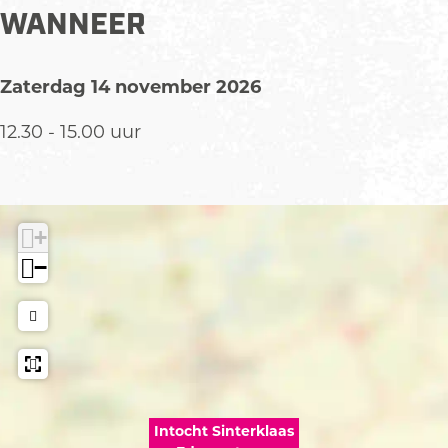
WANNEER
s
d
E
e
d
c
Zaterdag 14 november 2026
e
e
c
n
12.30 - 15.00 uur
e
t
n
r
t
u
r
m
+
u
−
m
Intocht Sinterklaas