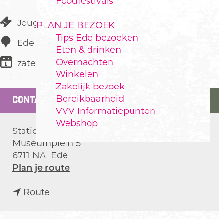
Foodfestivals
Jeugdfestival
PLAN JE BEZOEK
Tips Ede bezoeken
Ede
Eten & drinken
Overnachten
zaterdag 14 november
Winkelen
Zakelijk bezoek
Bereikbaarheid
CONTACT
VVV Informatiepunten
Webshop
Station Ede Centrum
Museumplein 5
6711 NA
Ede
n
Plan je route
a
n
a
Route
a
r
a
I