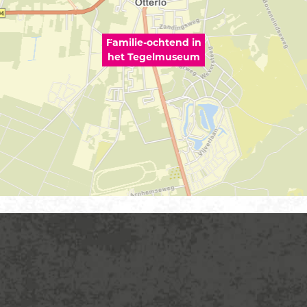
Familie-ochtend in
het Tegelmuseum