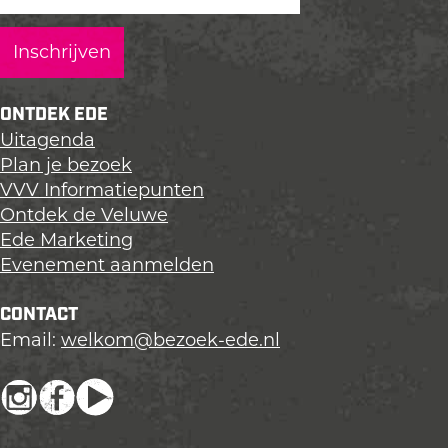
ONTDEK EDE
Uitagenda
Plan je bezoek
VVV Informatiepunten
Ontdek de Veluwe
Ede Marketing
Evenement aanmelden
CONTACT
Email:
welkom@bezoek-ede.nl
I
F
Y
n
a
o