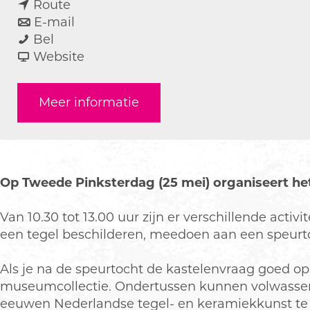
n
a
Route
a
n
r
E-mail
F
a
a
F
Bel
a
r
a
v
a
Website
m
F
r
a
m
i
a
F
n
i
Meer informatie
l
m
a
F
l
i
i
m
a
i
e
l
i
m
e
-
i
l
i
-
o
e
i
l
o
Op Tweede Pinksterdag (25 mei) organiseert he
c
-
e
i
c
h
o
-
e
h
Van 10.30 tot 13.00 uur zijn er verschillende acti
t
c
o
-
t
een tegel beschilderen, meedoen aan een speurt
e
h
c
o
e
n
t
h
c
n
Als je na de speurtocht de kastelenvraag goed oplo
d
e
t
h
d
museumcollectie. Ondertussen kunnen volwassene
i
n
e
t
i
eeuwen Nederlandse tegel- en keramiekkunst te z