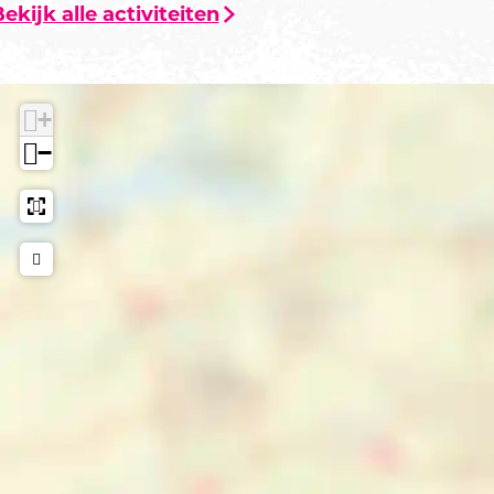
ekijk alle activiteiten
+
−