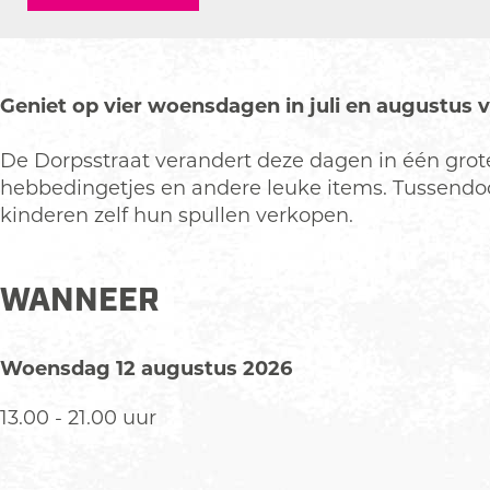
Z
m
o
e
m
r
e
m
Geniet op vier woensdagen in juli en augustus
r
a
m
r
De Dorpsstraat verandert deze dagen in één grote
a
k
hebbedingetjes en andere leuke items. Tussendoor
r
t
kinderen zelf hun spullen verkopen.
k
L
t
u
L
n
WANNEER
u
t
n
e
Woensdag 12 augustus 2026
t
r
e
e
13.00 - 21.00 uur
r
n
e
n