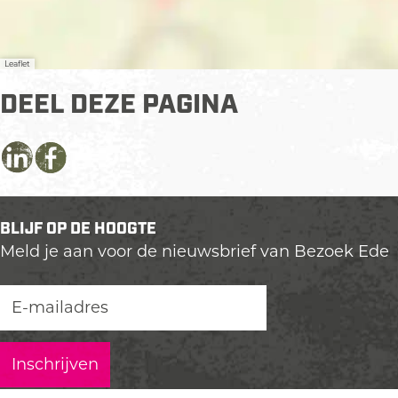
Leaflet
DEEL DEZE PAGINA
D
D
D
e
e
e
e
e
e
BLIJF OP DE HOOGTE
l
l
l
Meld je aan voor de nieuwsbrief van Bezoek Ede
d
d
d
e
e
e
z
z
z
e
e
e
p
p
p
a
a
a
g
g
g