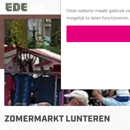
Deze website maakt gebruik van
G
mogelijk te laten functioneren.
a
n
a
a
r
d
e
h
o
m
e
p
a
ZOMERMARKT LUNTEREN
g
e