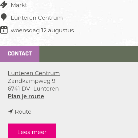
Markt
Lunteren Centrum
woensdag 12 augustus
CONTACT
Lunteren Centrum
Zandkampweg 9
6741 DV
Lunteren
n
Plan je route
a
n
a
Route
a
r
a
Z
Lees meer
r
o