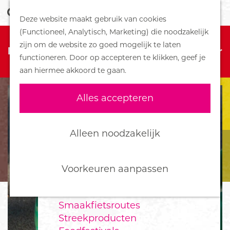
Z
Handboek voor Helden
Deze website maakt gebruik van cookies
o
M
G
(Functioneel, Analytisch, Marketing) die noodzakelijk
e
e
DORPEN
Sorry, deze activiteit is niet meer
a
zijn om de website zo goed mogelijk te laten
k
n
Bennekom
beschikbaar. Bekijk het
actuele aanbod
voor
n
functioneren. Door op accepteren te klikken, geef je
e
u
De Klomp
de beschikbare opties.
a
aan hiermee akkoord te gaan.
n
Deelen
a
Ede
r
Alles accepteren
Ederveen
d
Harskamp
e
Hoenderloo
h
Alleen noodzakelijk
Lunteren
o
Otterlo
m
Wekerom
e
Voorkeuren aanpassen
p
FOOD
a
Smaakfietsroutes
g
Streekproducten
e