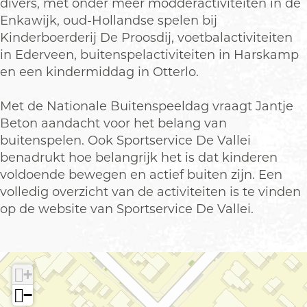
divers, met onder meer modderactiviteiten in de
s
e
t
i
s
Enkawijk, oud-Hollandse spelen bij
p
n
e
t
p
Kinderboerderij De Proosdij, voetbalactiviteiten
e
s
n
e
e
in Ederveen, buitenspelactiviteiten in Harskamp
e
p
s
n
e
en een kindermiddag in Otterlo.
l
e
p
s
l
d
e
e
p
d
Met de Nationale Buitenspeeldag vraagt Jantje
a
l
e
e
a
Beton aandacht voor het belang van
g
d
l
e
g
buitenspelen. Ook Sportservice De Vallei
a
d
l
benadrukt hoe belangrijk het is dat kinderen
g
a
d
voldoende bewegen en actief buiten zijn. Een
g
a
volledig overzicht van de activiteiten is te vinden
g
op de website van Sportservice De Vallei.
+
−