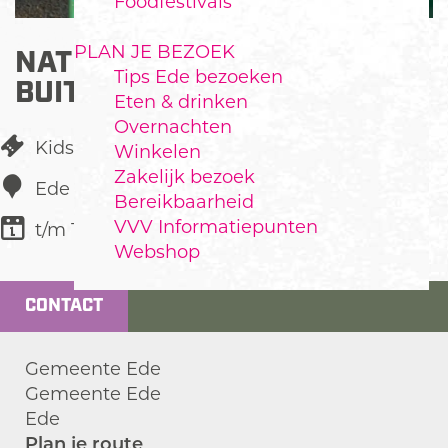
Foodfestivals
PLAN JE BEZOEK
NATIONALE
Tips Ede bezoeken
BUITENSPEELDAG
Eten & drinken
Overnachten
Kids
Winkelen
Zakelijk bezoek
Ede
Bereikbaarheid
VVV Informatiepunten
t/m 10 juni
Webshop
CONTACT
Gemeente Ede
Gemeente Ede
Ede
n
Plan je route