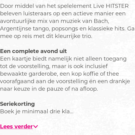
T
e
v
O
T
Door middel van het spelelement Live HITSTER
h
r
e
v
h
beleven luisteraars op een actieve manier een
e
T
r
e
e
avontuurlijke mix van muziek van Bach,
W
h
T
r
W
Argentijnse tango, popsongs en klassieke hits. Ga
o
e
h
T
o
mee op reis met dit kleurrijke trio.
r
W
e
h
r
l
o
W
e
l
Een complete avond uit
d
r
o
W
d
Een kaartje biedt namelijk niet alleen toegang
l
r
o
tot de voorstelling, maar is ook inclusief
d
l
r
bewaakte garderobe, een kop koffie of thee
d
l
voorafgaand aan de voorstelling én een drankje
d
naar keuze in de pauze of na afloop.
Seriekorting
Boek je minimaal drie kla…
Lees verder