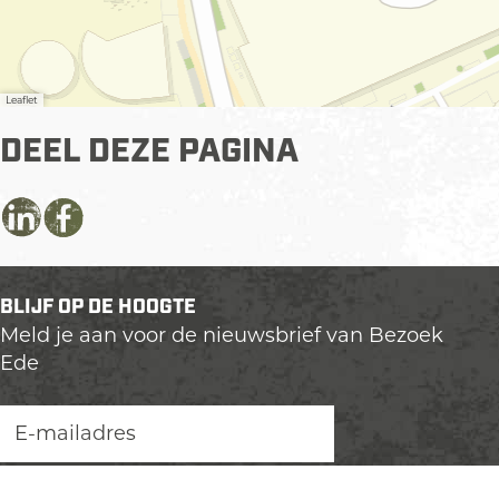
Leaflet
DEEL DEZE PAGINA
D
D
D
e
e
e
e
e
e
BLIJF OP DE HOOGTE
l
l
l
Meld je aan voor de nieuwsbrief van Bezoek
d
d
d
Ede
e
e
e
z
z
z
e
e
e
p
p
p
a
a
a