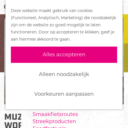
Z
Handboek voor Helden
Deze website maakt gebruik van cookies
o
M
G
(Functioneel, Analytisch, Marketing) die noodzakelijk
e
e
DORPEN
a
zijn om de website zo goed mogelijk te laten
k
n
Bennekom
n
functioneren. Door op accepteren te klikken, geef je
e
u
De Klomp
a
aan hiermee akkoord te gaan.
n
Deelen
a
Ede
r
Alles accepteren
Ederveen
d
Harskamp
e
Hoenderloo
h
Alleen noodzakelijk
Lunteren
o
Otterlo
m
Wekerom
e
Voorkeuren aanpassen
p
FOOD
a
Smaakfietsroutes
MUZIEK TRIO ALL OVER THE
g
Streekproducten
e
WORLD