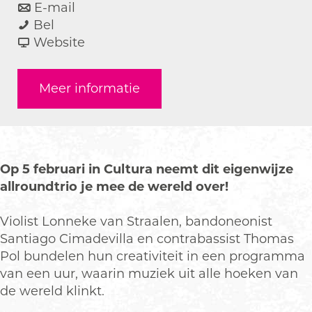
a
n
r
E-mail
M
a
a
M
Bel
u
r
a
v
u
Website
z
M
r
a
z
i
u
M
n
i
Meer informatie
e
z
u
M
e
k
i
z
u
k
T
e
i
z
T
r
k
e
i
r
i
T
k
e
i
Op 5 februari in Cultura neemt dit eigenwijze
o
r
T
k
o
allroundtrio je mee de wereld over!
A
i
r
T
A
l
o
i
r
l
Violist Lonneke van Straalen, bandoneonist
l
A
o
i
l
Santiago Cimadevilla en contrabassist Thomas
O
l
A
o
O
Pol bundelen hun creativiteit in een programma
v
l
l
A
v
van een uur, waarin muziek uit alle hoeken van
e
O
l
l
e
de wereld klinkt.
r
v
O
l
r