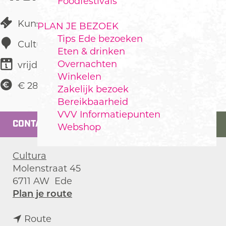
Foodfestivals
Kunst & Cultuur
PLAN JE BEZOEK
Tips Ede bezoeken
Cultura
Eten & drinken
Overnachten
vrijdag 5 februari 2027
Winkelen
€ 28,50
Zakelijk bezoek
Bereikbaarheid
VVV Informatiepunten
CONTACT
Webshop
Cultura
Molenstraat 45
6711 AW
Ede
n
Plan je route
a
n
a
Route