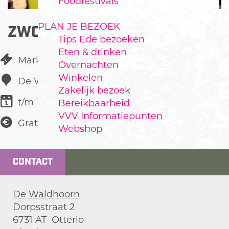
Foodfestivals
PLAN JE BEZOEK
ZWOELE ZOMERMARKT
Tips Ede bezoeken
Eten & drinken
Markt
Overnachten
Winkelen
De Waldhoorn
Zakelijk bezoek
t/m 18 juli
Bereikbaarheid
VVV Informatiepunten
Gratis
Webshop
CONTACT
De Waldhoorn
Dorpsstraat 2
6731 AT
Otterlo