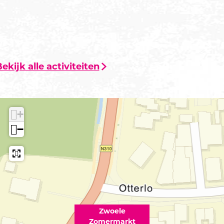
ekijk alle activiteiten
+
−
Zwoele
Zomermarkt