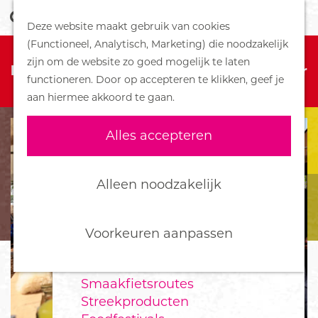
Z
Handboek voor Helden
Deze website maakt gebruik van cookies
o
M
G
(Functioneel, Analytisch, Marketing) die noodzakelijk
e
e
DORPEN
Sorry, deze activiteit is niet meer
a
zijn om de website zo goed mogelijk te laten
k
n
Bennekom
beschikbaar. Bekijk het
actuele aanbod
voor
n
functioneren. Door op accepteren te klikken, geef je
e
u
De Klomp
de beschikbare opties.
a
aan hiermee akkoord te gaan.
n
Deelen
a
Ede
r
Alles accepteren
Ederveen
d
Harskamp
e
Hoenderloo
h
Alleen noodzakelijk
Lunteren
o
Otterlo
m
Wekerom
e
Voorkeuren aanpassen
p
FOOD
a
Smaakfietsroutes
g
Streekproducten
e