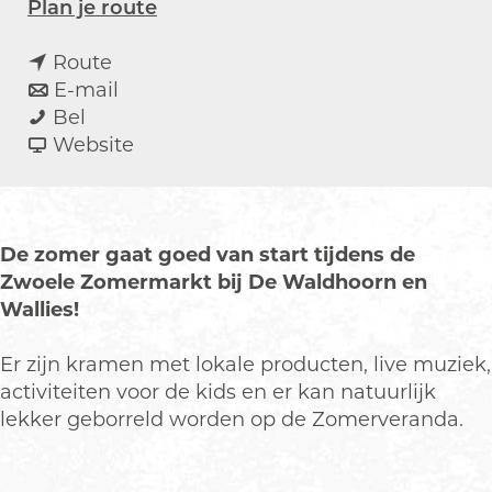
n
Plan je route
a
n
a
Route
a
n
r
E-mail
Z
a
a
Z
Bel
w
r
a
v
w
Website
o
Z
r
a
o
e
w
Z
n
e
l
o
w
Z
l
e
e
o
w
e
De zomer gaat goed van start tijdens de
Z
l
e
o
Z
Zwoele Zomermarkt bij De Waldhoorn en
o
e
l
e
o
Wallies!
m
Z
e
l
m
e
o
Z
e
e
Er zijn kramen met lokale producten, live muziek,
r
m
o
Z
r
activiteiten voor de kids en er kan natuurlijk
m
e
m
o
m
lekker geborreld worden op de Zomerveranda.
a
r
e
m
a
r
m
r
e
r