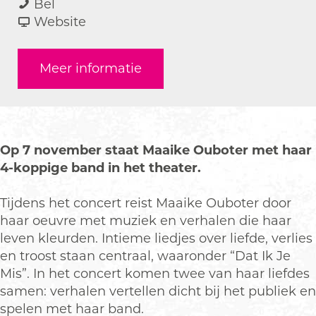
M
a
a
M
Bel
a
r
a
v
a
Website
a
M
r
a
a
i
a
M
n
i
Meer informatie
k
a
a
M
k
e
i
a
a
e
O
k
i
a
O
u
e
k
i
u
b
O
e
k
b
Op 7 november staat Maaike Ouboter met haar
o
u
O
e
o
4-koppige band in het theater.
t
b
u
O
t
e
o
b
u
e
Tijdens het concert reist Maaike Ouboter door
r
t
o
b
r
haar oeuvre met muziek en verhalen die haar
e
t
o
leven kleurden. Intieme liedjes over liefde, verlies
r
e
t
en troost staan centraal, waaronder “Dat Ik Je
r
e
Mis”. In het concert komen twee van haar liefdes
r
samen: verhalen vertellen dicht bij het publiek en
spelen met haar band.