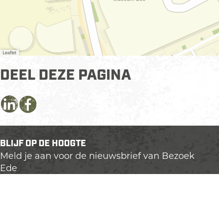
Leaflet
DEEL DEZE PAGINA
D
D
D
e
e
e
e
e
e
BLIJF OP DE HOOGTE
l
l
l
Meld je aan voor de nieuwsbrief van Bezoek
d
d
d
Ede
e
e
e
z
z
z
e
e
e
p
p
p