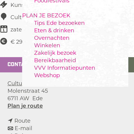
Foodfestivals
Kunst & Cultuur
PLAN JE BEZOEK
Cultura
Tips Ede bezoeken
zaterdag 7 november
Eten & drinken
Overnachten
€ 29,50
Winkelen
Zakelijk bezoek
Bereikbaarheid
CONTACT
VVV Informatiepunten
Webshop
Cultura
Molenstraat 45
6711 AW
Ede
n
Plan je route
a
n
a
Route
a
n
r
E-mail