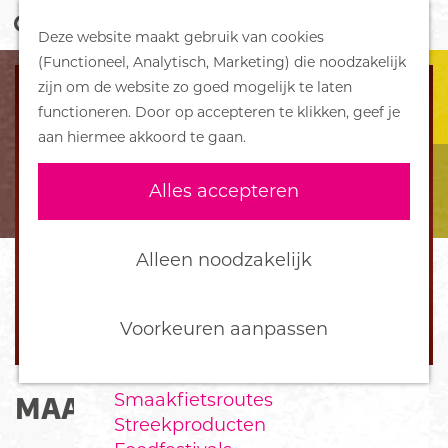
Z
Handboek voor Helden
Deze website maakt gebruik van cookies
o
M
G
(Functioneel, Analytisch, Marketing) die noodzakelijk
e
e
DORPEN
a
zijn om de website zo goed mogelijk te laten
k
n
Bennekom
n
functioneren. Door op accepteren te klikken, geef je
e
u
De Klomp
a
aan hiermee akkoord te gaan.
n
Deelen
a
Ede
r
Alles accepteren
Ederveen
d
Harskamp
e
Hoenderloo
h
Alleen noodzakelijk
Lunteren
o
Otterlo
m
Wekerom
e
Voorkeuren aanpassen
p
FOOD
a
Smaakfietsroutes
MAAIKE OUBOTER
g
Streekproducten
e