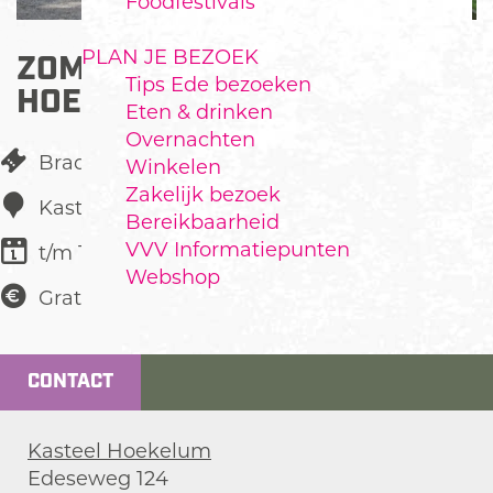
Foodfestivals
PLAN JE BEZOEK
ZOMERFAIR KASTEEL
Tips Ede bezoeken
HOEKELUM
Eten & drinken
Overnachten
Braderie
Winkelen
Zakelijk bezoek
Kasteel Hoekelum
Bereikbaarheid
VVV Informatiepunten
t/m 19 juli
Webshop
Gratis
CONTACT
Kasteel Hoekelum
Edeseweg 124