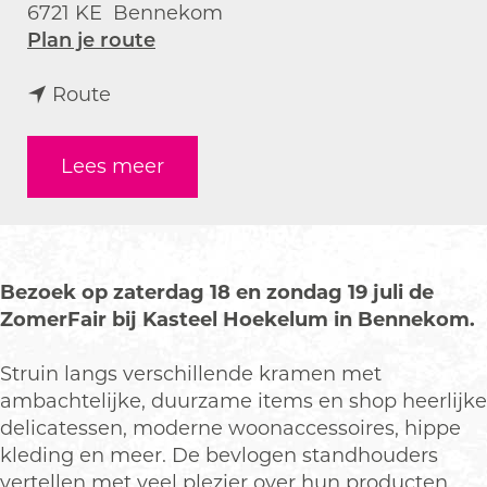
6721 KE
Bennekom
n
Plan je route
a
n
a
Route
a
r
a
Z
Lees meer
r
o
Z
m
o
e
m
r
e
F
Bezoek op zaterdag 18 en zondag 19 juli de
r
a
ZomerFair bij Kasteel Hoekelum in Bennekom.
F
i
a
r
Struin langs verschillende kramen met
i
K
ambachtelijke, duurzame items en shop heerlijke
r
a
delicatessen, moderne woonaccessoires, hippe
K
s
kleding en meer. De bevlogen standhouders
a
t
vertellen met veel plezier over hun producten.