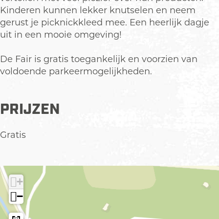
s
e
Kinderen kunnen lekker knutselen en neem
t
e
gerust je picknickkleed mee. Een heerlijk dagje
e
l
uit in een mooie omgeving!
e
H
l
o
De Fair is gratis toegankelijk en voorzien van
H
e
voldoende parkeermogelijkheden.
o
k
e
e
k
l
PRIJZEN
e
u
l
m
Gratis
u
m
+
−