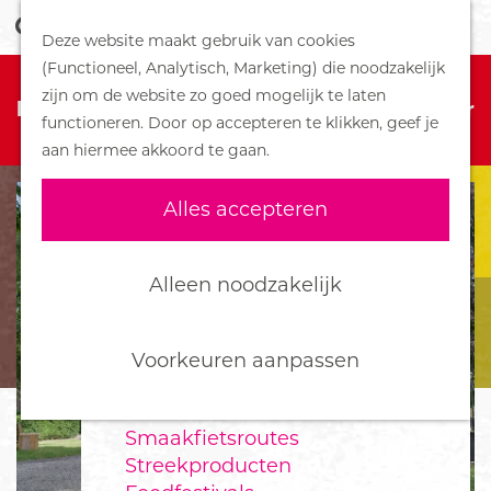
Z
Handboek voor Helden
Deze website maakt gebruik van cookies
o
M
G
(Functioneel, Analytisch, Marketing) die noodzakelijk
e
e
DORPEN
Sorry, deze activiteit is niet meer
a
zijn om de website zo goed mogelijk te laten
k
n
Bennekom
beschikbaar. Bekijk het
actuele aanbod
voor
n
functioneren. Door op accepteren te klikken, geef je
e
u
De Klomp
de beschikbare opties.
a
aan hiermee akkoord te gaan.
n
Deelen
a
Ede
r
Alles accepteren
Ederveen
d
Harskamp
e
Hoenderloo
h
Alleen noodzakelijk
Lunteren
o
Otterlo
m
Wekerom
e
Voorkeuren aanpassen
p
FOOD
a
Smaakfietsroutes
g
Streekproducten
e