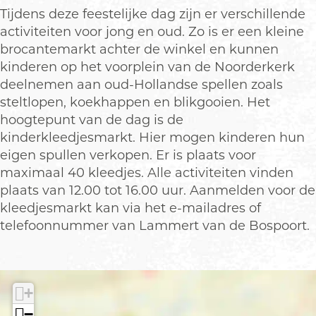
m
e
j
d
m
Tijdens deze feestelijke dag zijn er verschillende
a
s
e
j
a
activiteiten voor jong en oud. Zo is er een kleine
r
m
s
e
r
brocantemarkt achter de winkel en kunnen
k
a
m
s
k
kinderen op het voorplein van de Noorderkerk
t
r
a
m
t
deelnemen aan oud-Hollandse spellen zoals
k
r
a
steltlopen, koekhappen en blikgooien. Het
t
k
r
hoogtepunt van de dag is de
t
k
kinderkleedjesmarkt. Hier mogen kinderen hun
t
eigen spullen verkopen. Er is plaats voor
maximaal 40 kleedjes. Alle activiteiten vinden
plaats van 12.00 tot 16.00 uur. Aanmelden voor de
kleedjesmarkt kan via het e-mailadres of
telefoonnummer van Lammert van de Bospoort.
+
−