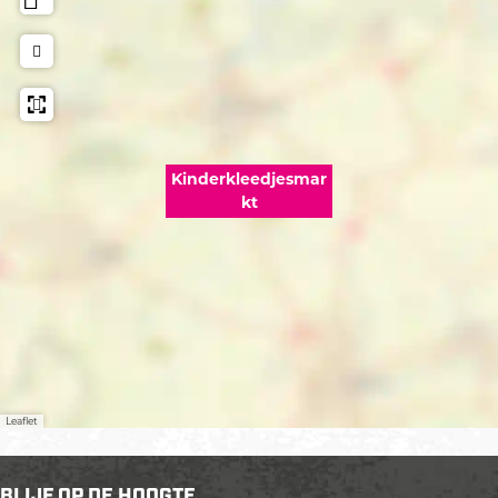
Kinderkleedjesmar
kt
Leaflet
BLIJF OP DE HOOGTE