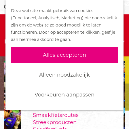
Z
Handboek voor Helden
Deze website maakt gebruik van cookies
o
M
G
(Functioneel, Analytisch, Marketing) die noodzakelijk
e
e
Sorry, dit evenement is geannuleerd
DORPEN
a
zijn om de website zo goed mogelijk te laten
k
n
Bennekom
n
functioneren. Door op accepteren te klikken, geef je
Sorry, deze activiteit is niet meer
e
u
De Klomp
a
aan hiermee akkoord te gaan.
beschikbaar. Bekijk het
actuele aanbod
voor
n
Deelen
a
de beschikbare opties.
Ede
r
Alles accepteren
Ederveen
d
Harskamp
e
Hoenderloo
h
Alleen noodzakelijk
Lunteren
o
Otterlo
m
Wekerom
e
Voorkeuren aanpassen
p
FOOD
a
Smaakfietsroutes
g
Streekproducten
e