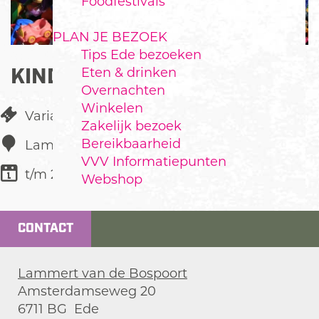
Foodfestivals
PLAN JE BEZOEK
Tips Ede bezoeken
KINDERKLEEDJESMARKT
Eten & drinken
Overnachten
Winkelen
Varia
Zakelijk bezoek
Bereikbaarheid
Lammert van de Bospoort
VVV Informatiepunten
t/m 27 juni
Webshop
CONTACT
Lammert van de Bospoort
Amsterdamseweg 20
6711 BG
Ede