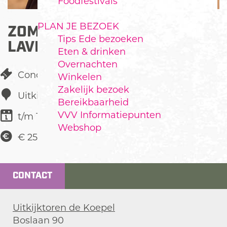
Foodfestivals
PLAN JE BEZOEK
ZOMERCONCERT NYNKE
Tips Ede bezoeken
LAVERMAN
Eten & drinken
Overnachten
Concert
Winkelen
Zakelijk bezoek
Uitkijktoren de Koepel
Bereikbaarheid
VVV Informatiepunten
t/m 19 juni
Webshop
€ 25,00
CONTACT
Uitkijktoren de Koepel
Boslaan 90