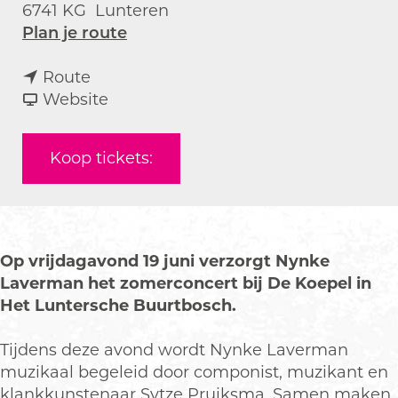
6741 KG
Lunteren
n
Plan je route
a
n
a
Route
a
v
r
Website
a
a
Z
r
n
o
Koop tickets:
Z
Z
m
o
o
e
m
m
r
e
e
c
r
r
o
Op vrijdagavond 19 juni verzorgt Nynke
c
c
n
Laverman het zomerconcert bij De Koepel in
o
o
c
Het Luntersche Buurtbosch.
n
n
e
c
c
r
Tijdens deze avond wordt Nynke Laverman
e
e
t
muzikaal begeleid door componist, muzikant en
r
r
N
klankkunstenaar Sytze Pruiksma. Samen maken