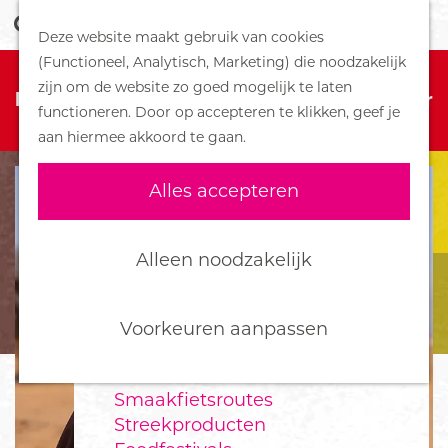
Z
Handboek voor Helden
Deze website maakt gebruik van cookies
o
M
G
(Functioneel, Analytisch, Marketing) die noodzakelijk
e
e
DORPEN
Sorry, deze activiteit is niet meer
a
zijn om de website zo goed mogelijk te laten
k
n
Bennekom
beschikbaar. Bekijk het
actuele aanbod
voor
n
functioneren. Door op accepteren te klikken, geef je
e
u
De Klomp
de beschikbare opties.
a
aan hiermee akkoord te gaan.
n
Deelen
a
Ede
r
Alles accepteren
Ederveen
d
Harskamp
e
Hoenderloo
h
Alleen noodzakelijk
Lunteren
o
Otterlo
m
Wekerom
e
Voorkeuren aanpassen
p
FOOD
a
Smaakfietsroutes
g
Streekproducten
e