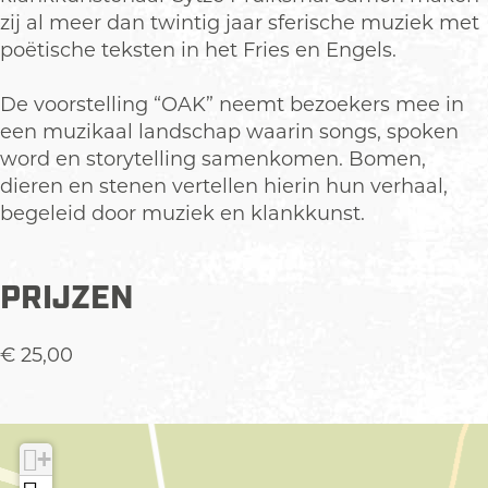
t
t
y
zij al meer dan twintig jaar sferische muziek met
N
N
n
poëtische teksten in het Fries en Engels.
y
y
k
n
n
e
De voorstelling “OAK” neemt bezoekers mee in
k
k
L
een muzikaal landschap waarin songs, spoken
e
e
a
word en storytelling samenkomen. Bomen,
L
L
v
dieren en stenen vertellen hierin hun verhaal,
a
a
e
begeleid door muziek en klankkunst.
v
v
r
e
e
m
r
r
a
PRIJZEN
m
m
n
a
a
€ 25,00
n
n
+