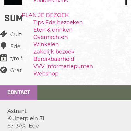
Foodfestivals
PLAN JE BEZOEK
SUMMER JAM
Tips Ede bezoeken
Eten & drinken
Cultureel festival
Overnachten
Winkelen
Ede
Zakelijk bezoek
t/m 5 juni
Bereikbaarheid
VVV Informatiepunten
Gratis
Webshop
CONTACT
Astrant
Kuiperplein 31
6713AX
Ede