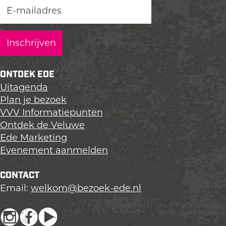
ONTDEK EDE
Uitagenda
Plan je bezoek
VVV Informatiepunten
Ontdek de Veluwe
Ede Marketing
Evenement aanmelden
CONTACT
Email:
welkom@bezoek-ede.nl
I
F
Y