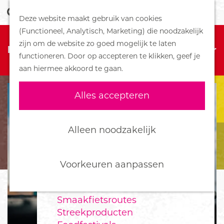
Z
Handboek voor Helden
Deze website maakt gebruik van cookies
o
M
G
(Functioneel, Analytisch, Marketing) die noodzakelijk
e
e
DORPEN
Sorry, deze activiteit is niet meer
a
zijn om de website zo goed mogelijk te laten
k
n
Bennekom
beschikbaar. Bekijk het
actuele aanbod
voor
n
functioneren. Door op accepteren te klikken, geef je
e
u
De Klomp
de beschikbare opties.
a
aan hiermee akkoord te gaan.
n
Deelen
a
Ede
r
Alles accepteren
Ederveen
d
Harskamp
e
Hoenderloo
h
Alleen noodzakelijk
Lunteren
o
Otterlo
m
Wekerom
e
Voorkeuren aanpassen
p
FOOD
a
Smaakfietsroutes
g
Streekproducten
e