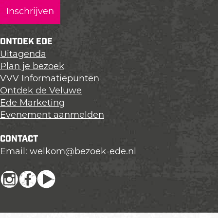
a
a
a
g
g
g
i
i
i
n
n
n
ONTDEK EDE
a
a
a
Uitagenda
o
o
o
Plan je bezoek
p
p
p
VVV Informatiepunten
L
F
X
Ontdek de Veluwe
i
a
Ede Marketing
n
c
Evenement aanmelden
k
e
e
b
CONTACT
d
o
Email:
welkom@bezoek-ede.nl
I
o
n
k
I
F
Y
n
a
o
s
c
u