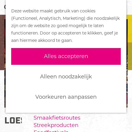
Z
Handboek voor Helden
Deze website maakt gebruik van cookies
o
M
G
(Functioneel, Analytisch, Marketing) die noodzakelijk
e
e
DORPEN
a
zijn om de website zo goed mogelijk te laten
k
n
Bennekom
n
functioneren. Door op accepteren te klikken, geef je
e
u
De Klomp
a
aan hiermee akkoord te gaan.
n
Deelen
a
Ede
r
Alles accepteren
Ederveen
d
Harskamp
e
Hoenderloo
h
Alleen noodzakelijk
Lunteren
o
Otterlo
m
Wekerom
e
Voorkeuren aanpassen
p
FOOD
a
Smaakfietsroutes
LOES LUCA & THE RAMBLERS
g
Streekproducten
e