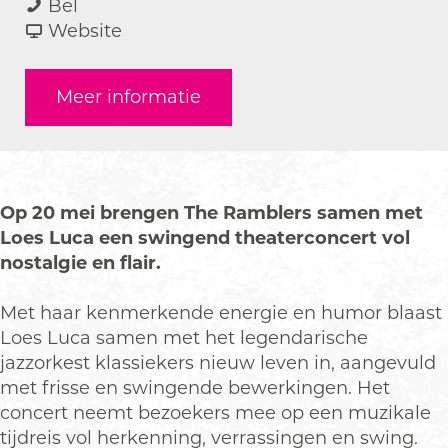
L
a
a
L
Bel
o
r
a
v
o
Website
e
L
r
a
e
s
o
L
n
s
Meer informatie
L
e
o
L
L
u
s
e
o
u
c
L
s
e
c
a
u
L
s
a
&
c
u
L
&
Op 20 mei brengen The Ramblers samen met
T
a
c
u
T
Loes Luca een swingend theaterconcert vol
h
&
a
c
h
nostalgie en flair.
e
T
&
a
e
R
h
T
&
R
Met haar kenmerkende energie en humor blaast
a
e
h
T
a
Loes Luca samen met het legendarische
m
R
e
h
m
jazzorkest klassiekers nieuw leven in, aangevuld
b
a
R
e
b
met frisse en swingende bewerkingen. Het
l
m
a
R
l
concert neemt bezoekers mee op een muzikale
e
b
m
a
e
tijdreis vol herkenning, verrassingen en swing.