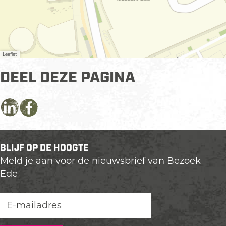
Leaflet
DEEL DEZE PAGINA
D
D
D
e
e
e
e
e
e
BLIJF OP DE HOOGTE
l
l
l
Meld je aan voor de nieuwsbrief van Bezoek
d
d
d
Ede
e
e
e
z
z
z
e
e
e
p
p
p