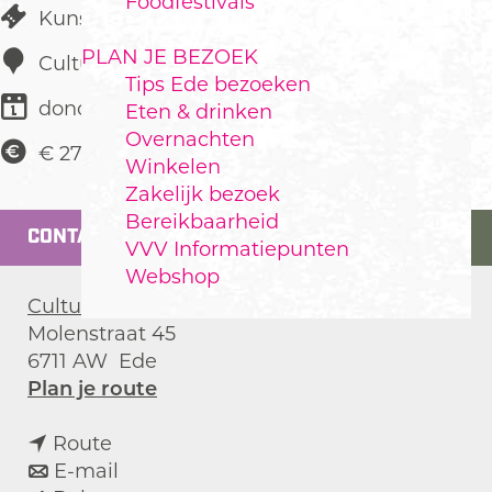
Foodfestivals
Kunst & Cultuur
PLAN JE BEZOEK
Cultura
Tips Ede bezoeken
donderdag 20 mei 2027
Eten & drinken
Overnachten
€ 27,50
Winkelen
Zakelijk bezoek
Bereikbaarheid
CONTACT
VVV Informatiepunten
Webshop
Cultura
Molenstraat 45
6711 AW
Ede
n
Plan je route
a
n
a
Route
a
n
r
E-mail