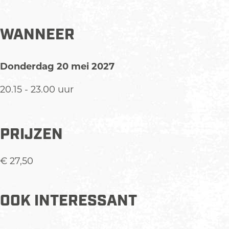
r
l
b
m
r
s
e
l
b
s
r
e
l
WANNEER
s
r
e
s
r
Donderdag 20 mei 2027
s
20.15 - 23.00 uur
PRIJZEN
€ 27,50
OOK INTERESSANT