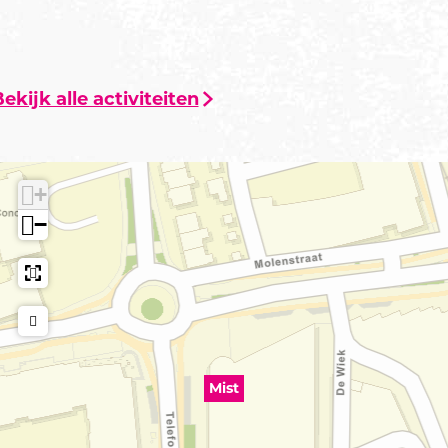
ekijk alle activiteiten
+
−
Mist