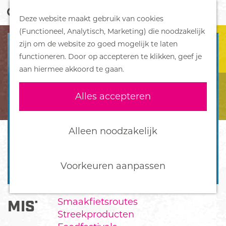
Z
Handboek voor Helden
Deze website maakt gebruik van cookies
o
M
G
(Functioneel, Analytisch, Marketing) die noodzakelijk
e
e
DORPEN
a
zijn om de website zo goed mogelijk te laten
k
n
Bennekom
n
functioneren. Door op accepteren te klikken, geef je
e
u
De Klomp
a
aan hiermee akkoord te gaan.
n
Deelen
a
Ede
r
Alles accepteren
Ederveen
d
Harskamp
e
Hoenderloo
h
Alleen noodzakelijk
Lunteren
o
Otterlo
m
Wekerom
e
Voorkeuren aanpassen
p
FOOD
a
Smaakfietsroutes
MIST
g
Streekproducten
e