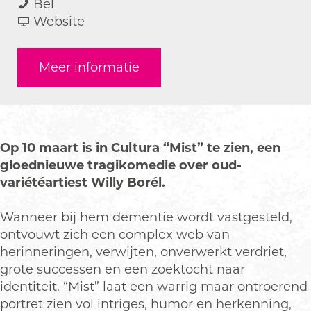
M
a
a
M
Bel
i
r
a
v
i
Website
s
M
r
a
s
t
i
M
n
t
Meer informatie
s
i
M
t
s
i
t
s
t
Op 10 maart is in Cultura “Mist” te zien, een
gloednieuwe tragikomedie over oud-
variétéartiest Willy Borél.
Wanneer bij hem dementie wordt vastgesteld,
ontvouwt zich een complex web van
herinneringen, verwijten, onverwerkt verdriet,
grote successen en een zoektocht naar
identiteit. “Mist” laat een warrig maar ontroerend
portret zien vol intriges, humor en herkenning,