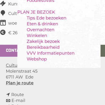
Foodfestivals
Kunst & Cultuur
PLAN JE BEZOEK
Cultura
Tips Ede bezoeken
woensdag 10 maart 2027
Eten & drinken
Overnachten
€ 26,00
Winkelen
Zakelijk bezoek
Bereikbaarheid
CONTACT
VVV Informatiepunten
Webshop
Cultura
Molenstraat 45
6711 AW
Ede
n
Plan je route
a
n
a
Route
a
n
r
E-mail