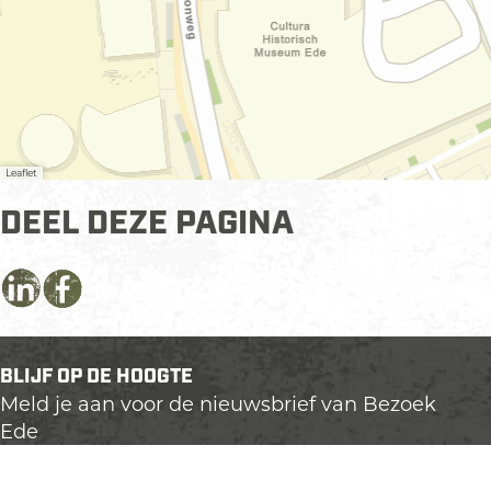
Leaflet
DEEL DEZE PAGINA
D
D
D
e
e
e
e
e
e
BLIJF OP DE HOOGTE
l
l
l
Meld je aan voor de nieuwsbrief van Bezoek
d
d
d
Ede
e
e
e
z
z
z