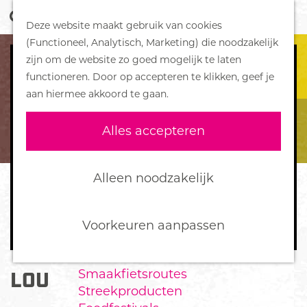
Z
Handboek voor Helden
Deze website maakt gebruik van cookies
o
M
G
(Functioneel, Analytisch, Marketing) die noodzakelijk
e
e
DORPEN
a
zijn om de website zo goed mogelijk te laten
k
n
Bennekom
n
functioneren. Door op accepteren te klikken, geef je
e
u
De Klomp
a
aan hiermee akkoord te gaan.
n
Deelen
a
Ede
r
Alles accepteren
Ederveen
d
Harskamp
e
Hoenderloo
h
Alleen noodzakelijk
Lunteren
o
Otterlo
m
Wekerom
e
Voorkeuren aanpassen
p
FOOD
a
Smaakfietsroutes
LOUISE KORTHALS
g
Streekproducten
e