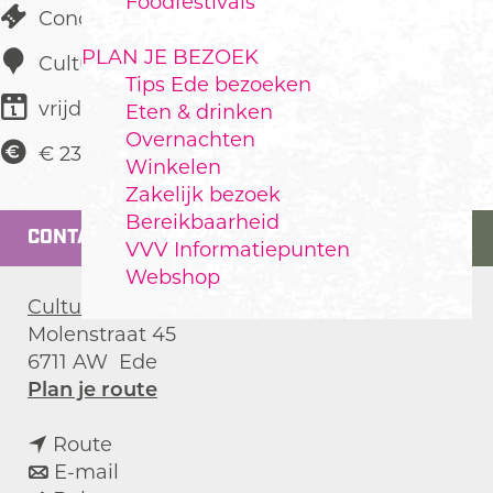
Foodfestivals
Concert
PLAN JE BEZOEK
Cultura
Tips Ede bezoeken
vrijdag 2 april 2027
Eten & drinken
Overnachten
€ 23,50
Winkelen
Zakelijk bezoek
Bereikbaarheid
CONTACT
VVV Informatiepunten
Webshop
Cultura
Molenstraat 45
6711 AW
Ede
n
Plan je route
a
n
a
Route
a
n
r
E-mail