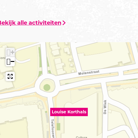
ekijk alle activiteiten
+
−
Louise Korthals