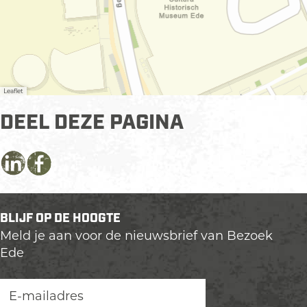
Leaflet
DEEL DEZE PAGINA
D
D
D
e
e
e
e
e
e
BLIJF OP DE HOOGTE
l
l
l
Meld je aan voor de nieuwsbrief van Bezoek
d
d
d
Ede
e
e
e
z
z
z
e
e
e