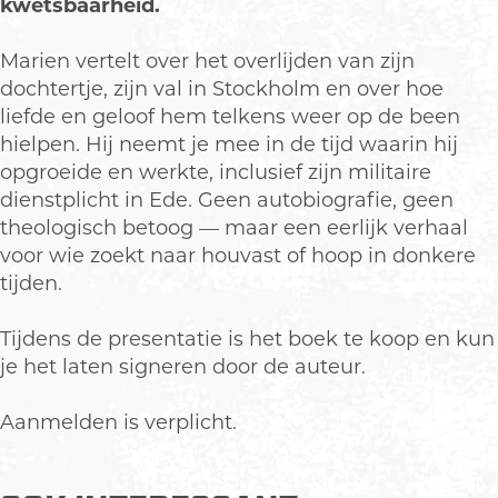
kwetsbaarheid.
M
i
t
a
M
a
e
i
t
a
Marien vertelt over het overlijden van zijn
r
M
e
i
r
dochtertje, zijn val in Stockholm en over hoe
i
a
M
e
i
liefde en geloof hem telkens weer op de been
e
r
a
M
e
hielpen. Hij neemt je mee in de tijd waarin hij
n
i
r
a
n
opgroeide en werkte, inclusief zijn militaire
B
e
i
r
B
dienstplicht in Ede. Geen autobiografie, geen
a
n
e
i
a
theologisch betoog — maar een eerlijk verhaal
k
B
n
e
k
voor wie zoekt naar houvast of hoop in donkere
k
a
B
n
k
tijden.
e
k
a
B
e
r
k
k
a
r
Tijdens de presentatie is het boek te koop en kun
e
k
k
je het laten signeren door de auteur.
r
e
k
r
e
Aanmelden is verplicht.
r