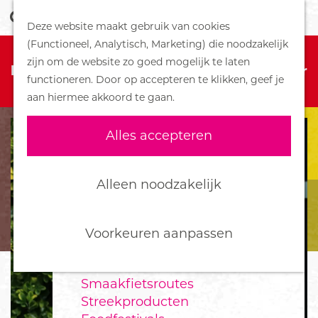
Z
Handboek voor Helden
Deze website maakt gebruik van cookies
o
M
G
(Functioneel, Analytisch, Marketing) die noodzakelijk
e
e
DORPEN
Sorry, deze activiteit is niet meer
a
zijn om de website zo goed mogelijk te laten
k
n
Bennekom
beschikbaar. Bekijk het
actuele aanbod
voor
n
functioneren. Door op accepteren te klikken, geef je
e
u
De Klomp
de beschikbare opties.
a
aan hiermee akkoord te gaan.
n
Deelen
a
Ede
r
Alles accepteren
Ederveen
d
Harskamp
e
Hoenderloo
h
Alleen noodzakelijk
Lunteren
o
Otterlo
m
Wekerom
e
Voorkeuren aanpassen
p
FOOD
a
Smaakfietsroutes
g
Streekproducten
e