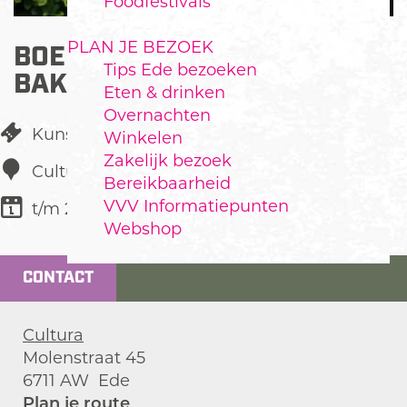
Foodfestivals
PLAN JE BEZOEK
BOEKPRESENTATIE MARIEN
Tips Ede bezoeken
BAKKER
Eten & drinken
Overnachten
Kunst & Cultuur
Winkelen
Zakelijk bezoek
Cultura
Bereikbaarheid
VVV Informatiepunten
t/m 22 juni
Webshop
CONTACT
Cultura
Molenstraat 45
6711 AW
Ede
n
Plan je route