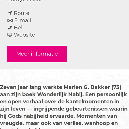
a
n
a
Route
a
n
r
E-mail
B
a
a
B
Bel
o
r
a
v
o
Website
e
B
r
a
e
k
o
B
n
k
Meer informatie
p
e
o
B
p
r
k
e
o
r
e
p
k
e
e
s
r
p
k
s
e
e
r
p
e
Zeven jaar lang werkte Marien G. Bakker (73)
n
s
e
r
n
aan zijn boek Wonderlijk Nabij. Een persoonlijk
t
e
s
e
t
en open verhaal over de kantelmomenten in
a
n
e
s
a
zijn leven — ingrijpende gebeurtenissen waarin
t
t
n
e
t
hij Gods nabijheid ervaarde. Momenten van
i
a
t
n
i
vreugde, maar ook van verlies, wanhoop en
e
t
a
t
e