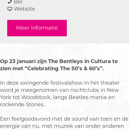
T
a
a
T
Bel
h
r
a
v
h
Website
e
T
r
a
e
B
h
T
n
B
Meer informatie
e
e
h
T
e
n
B
e
h
n
t
e
B
e
t
l
n
e
B
l
e
t
n
e
e
Op 23 januari zijn The Bentleys in Cultura te
y
l
t
n
y
zien met “Celebrating The 50’s & 60’s”.
s
e
l
t
s
y
e
l
In deze swingende festivalshow in het theater
s
y
e
word je meegenomen van nachtclubs in New
s
y
York tot Woodstock, langs Beatles-mania en
s
rockende Stones.
Een feelgoodavond met de sound van toen en de
energie van nu, met muziek van onder anderen