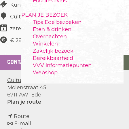
Foodfestivals
Kunst & Cultuur
PLAN JE BEZOEK
Cultura
Tips Ede bezoeken
zaterdag 23 januari 2027
Eten & drinken
Overnachten
€ 28,50
Winkelen
Zakelijk bezoek
Bereikbaarheid
CONTACT
VVV Informatiepunten
Webshop
Cultura
Molenstraat 45
6711 AW
Ede
n
Plan je route
a
n
a
Route
a
n
r
E-mail