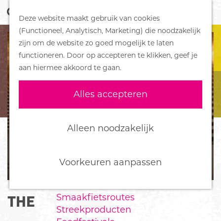
Z
Handboek voor Helden
Deze website maakt gebruik van cookies
o
M
G
(Functioneel, Analytisch, Marketing) die noodzakelijk
e
e
DORPEN
a
zijn om de website zo goed mogelijk te laten
k
n
Bennekom
n
functioneren. Door op accepteren te klikken, geef je
e
u
De Klomp
a
aan hiermee akkoord te gaan.
n
Deelen
a
Ede
r
Alles accepteren
Ederveen
d
Harskamp
e
Hoenderloo
h
Alleen noodzakelijk
Lunteren
o
Otterlo
m
Wekerom
e
Voorkeuren aanpassen
p
FOOD
a
Smaakfietsroutes
THE BENTLEYS
g
Streekproducten
e