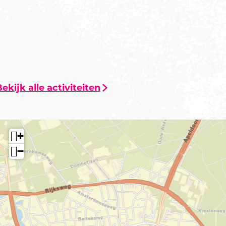
ekijk alle activiteiten
+
−