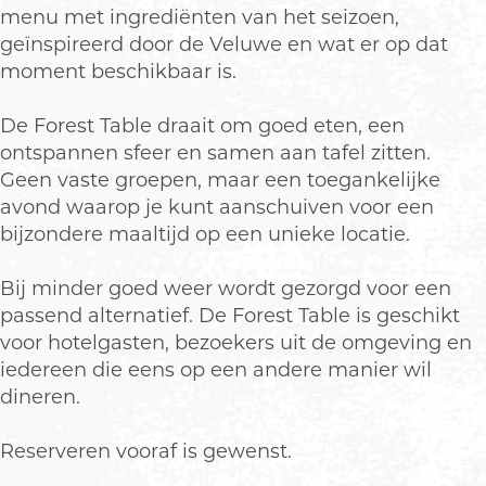
s
b
t
e
s
menu met ingrediënten van het seizoen,
o
b
t
geïnspireerd door de Veluwe en wat er op dat
s
o
b
moment beschikbaar is.
s
o
s
De Forest Table draait om goed eten, een
ontspannen sfeer en samen aan tafel zitten.
Geen vaste groepen, maar een toegankelijke
avond waarop je kunt aanschuiven voor een
bijzondere maaltijd op een unieke locatie.
Bij minder goed weer wordt gezorgd voor een
passend alternatief. De Forest Table is geschikt
voor hotelgasten, bezoekers uit de omgeving en
iedereen die eens op een andere manier wil
dineren.
Reserveren vooraf is gewenst.