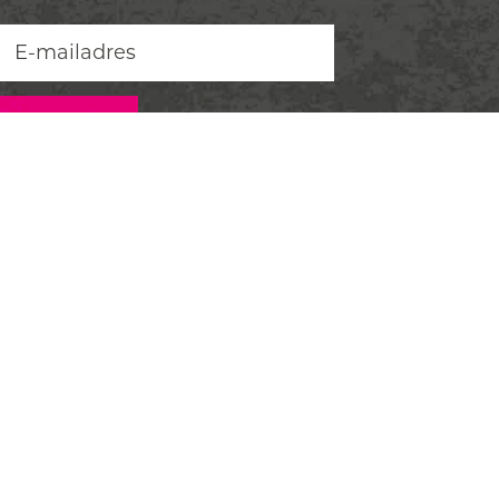
ONTDEK EDE
Uitagenda
Plan je bezoek
VVV Informatiepunten
Ontdek de Veluwe
Ede Marketing
Evenement aanmelden
CONTACT
Email:
welkom@bezoek-ede.nl