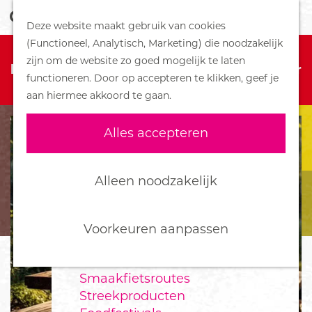
Z
Handboek voor Helden
Deze website maakt gebruik van cookies
o
M
G
(Functioneel, Analytisch, Marketing) die noodzakelijk
e
e
DORPEN
Sorry, deze activiteit is niet meer
a
zijn om de website zo goed mogelijk te laten
k
n
Bennekom
beschikbaar. Bekijk het
actuele aanbod
voor
n
functioneren. Door op accepteren te klikken, geef je
e
u
De Klomp
de beschikbare opties.
a
aan hiermee akkoord te gaan.
n
Deelen
a
Ede
r
Alles accepteren
Ederveen
d
Harskamp
e
Hoenderloo
h
Alleen noodzakelijk
Lunteren
o
Otterlo
m
Wekerom
e
Voorkeuren aanpassen
p
FOOD
a
Smaakfietsroutes
g
Streekproducten
e