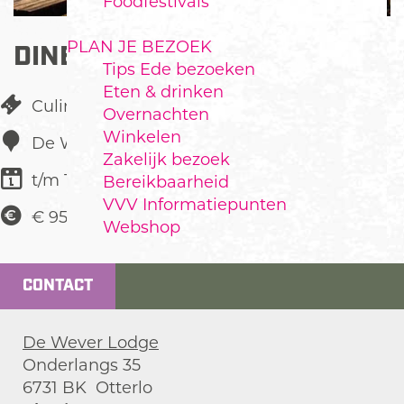
Foodfestivals
PLAN JE BEZOEK
DINEREN IN HET BOS
Tips Ede bezoeken
Eten & drinken
Culinair
Overnachten
Winkelen
De Wever Lodge
Zakelijk bezoek
t/m 11 juli
Bereikbaarheid
VVV Informatiepunten
€ 95,00
Webshop
CONTACT
De Wever Lodge
Onderlangs 35
6731 BK
Otterlo