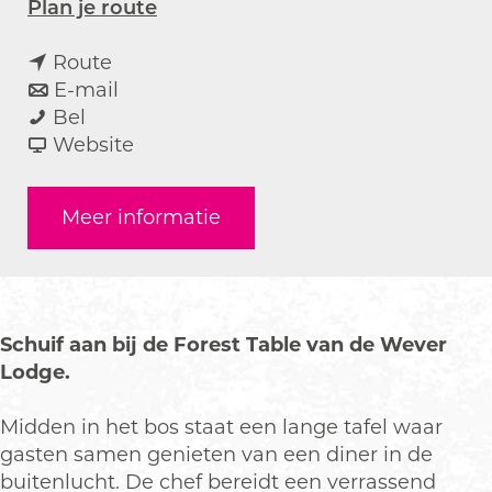
n
Plan je route
a
n
a
Route
a
n
r
E-mail
D
a
a
D
Bel
i
r
a
v
i
Website
n
D
r
a
n
e
i
D
n
e
Meer informatie
r
n
i
D
r
e
e
n
i
e
n
r
e
n
n
i
e
r
e
i
n
n
e
r
n
Schuif aan bij de Forest Table van de Wever
h
i
n
e
h
Lodge.
e
n
i
n
e
t
h
n
i
t
Midden in het bos staat een lange tafel waar
b
e
h
n
b
gasten samen genieten van een diner in de
o
t
e
h
o
buitenlucht. De chef bereidt een verrassend