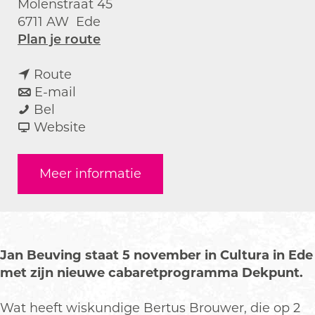
Molenstraat 45
6711 AW
Ede
n
Plan je route
a
n
a
Route
a
n
r
E-mail
J
a
a
J
Bel
a
r
a
v
a
Website
n
J
r
a
n
B
a
J
n
B
Meer informatie
e
n
a
J
e
u
B
n
a
u
v
e
B
n
v
i
u
e
B
i
n
v
u
e
n
Jan Beuving staat 5 november in Cultura in Ede
g
i
v
u
g
met zijn nieuwe cabaretprogramma Dekpunt.
n
i
v
g
n
i
Wat heeft wiskundige Bertus Brouwer, die op 2