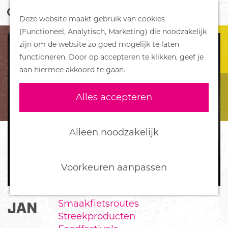
Z
Handboek voor Helden
Deze website maakt gebruik van cookies
o
M
G
(Functioneel, Analytisch, Marketing) die noodzakelijk
e
e
DORPEN
a
zijn om de website zo goed mogelijk te laten
k
n
Bennekom
n
functioneren. Door op accepteren te klikken, geef je
e
u
De Klomp
a
aan hiermee akkoord te gaan.
n
Deelen
a
Ede
r
Alles accepteren
Ederveen
d
Harskamp
e
Hoenderloo
h
Alleen noodzakelijk
Lunteren
o
Otterlo
m
Wekerom
e
Voorkeuren aanpassen
p
FOOD
a
Smaakfietsroutes
JAN BEUVING
g
Streekproducten
e