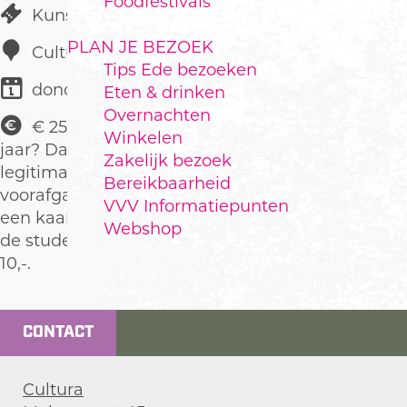
Foodfestivals
Kunst & Cultuur
PLAN JE BEZOEK
Cultura
Tips Ede bezoeken
donderdag 5 november
Eten & drinken
Overnachten
€ 25,00 Ben je onder de 25
Winkelen
jaar? Dan kun je op vertoon van je
Zakelijk bezoek
legitimatie in de week
Bereikbaarheid
voorafgaand aan de voorstelling
VVV Informatiepunten
een kaartje kopen voor
Webshop
de studenten/jongerenprijs van €
10,-.
CONTACT
Cultura