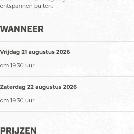
e
l
ontspannen buiten.
r
o
l
d
o
g
WANNEER
d
e
g
e
Vrijdag 21 augustus 2026
om 19.30 uur
Zaterdag 22 augustus 2026
om 19.30 uur
PRIJZEN