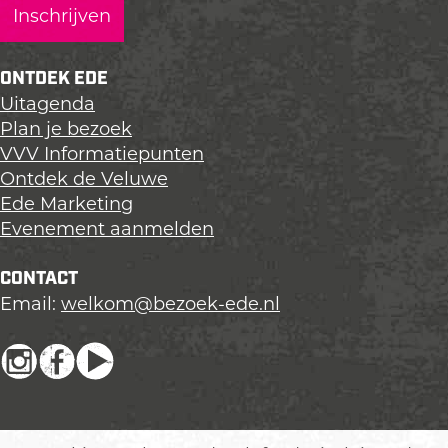
g
g
g
i
i
i
n
n
n
ONTDEK EDE
a
a
a
Uitagenda
o
o
o
Plan je bezoek
p
p
p
VVV Informatiepunten
L
F
X
Ontdek de Veluwe
i
a
Ede Marketing
n
c
Evenement aanmelden
k
e
e
b
CONTACT
d
o
Email:
welkom@bezoek-ede.nl
I
o
n
k
I
F
Y
n
a
o
s
c
u
t
e
T