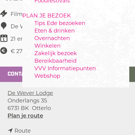
Foodfestivals
Film
PLAN JE BEZOEK
Tips Ede bezoeken
De Wever Lodge
Eten & drinken
Overnachten
21 en 22 augustus
Winkelen
€ 27,50
Zakelijk bezoek
Bereikbaarheid
VVV Informatiepunten
CONTACT
Webshop
De Wever Lodge
Onderlangs 35
6731 BK
Otterlo
n
Plan je route
a
n
a
Route