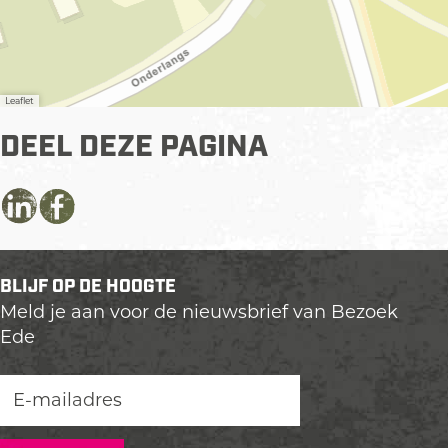
Leaflet
DEEL DEZE PAGINA
D
D
D
e
e
e
e
e
e
BLIJF OP DE HOOGTE
l
l
l
Meld je aan voor de nieuwsbrief van Bezoek
d
d
d
Ede
e
e
e
z
z
z
e
e
e
p
p
p
a
a
a