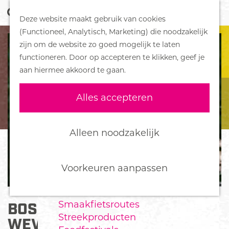
Z
Handboek voor Helden
Deze website maakt gebruik van cookies
o
M
G
(Functioneel, Analytisch, Marketing) die noodzakelijk
e
e
DORPEN
a
zijn om de website zo goed mogelijk te laten
k
n
Bennekom
n
functioneren. Door op accepteren te klikken, geef je
e
u
De Klomp
a
aan hiermee akkoord te gaan.
n
Deelen
a
Ede
r
Alles accepteren
Ederveen
d
Harskamp
e
Hoenderloo
h
Alleen noodzakelijk
Lunteren
o
Otterlo
m
Wekerom
e
Voorkeuren aanpassen
p
FOOD
a
Smaakfietsroutes
BOSBIOS BIJ DE
g
Streekproducten
e
WEVERLODGE