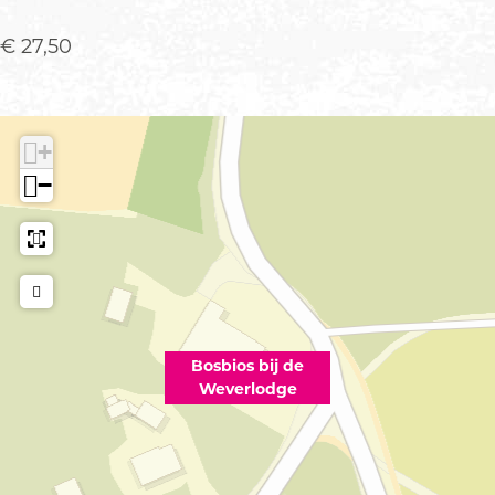
€ 27,50
+
−
Bosbios bij de
Weverlodge