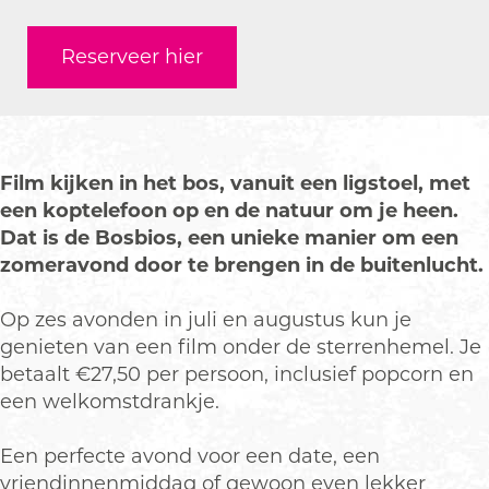
a
r
a
B
Reserveer hier
r
o
B
s
o
b
s
i
b
o
Film kijken in het bos, vanuit een ligstoel, met
i
s
een koptelefoon op en de natuur om je heen.
o
b
Dat is de Bosbios, een unieke manier om een
s
i
zomeravond door te brengen in de buitenlucht.
b
j
i
d
Op zes avonden in juli en augustus kun je
j
e
genieten van een film onder de sterrenhemel. Je
d
W
betaalt €27,50 per persoon, inclusief popcorn en
e
e
een welkomstdrankje.
W
v
e
e
Een perfecte avond voor een date, een
v
r
vriendinnenmiddag of gewoon even lekker