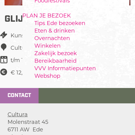
Foodfestivals
PLAN JE BEZOEK
GLIJBAAN (2-6 JAAR)
Tips Ede bezoeken
Eten & drinken
Kunst & Cultuur
Overnachten
Winkelen
Cultura
Zakelijk bezoek
t/m 1 maart
Bereikbaarheid
VVV Informatiepunten
€ 12,50
Webshop
CONTACT
Cultura
Molenstraat 45
6711 AW
Ede