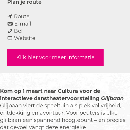
n
Plan je route
a
n
a
Route
a
n
r
E-mail
G
a
a
G
Bel
l
r
a
v
l
Website
i
G
r
a
i
j
l
G
n
j
Klik hier voor meer informatie
b
i
l
G
b
a
j
i
l
a
a
b
j
i
a
n
a
b
j
n
(
a
a
b
(
Kom op 1 maart naar Cultura voor de
2
n
a
a
2
interactieve danstheatervoorstelling
Glijbaan
-
(
n
a
-
Glijbaan viert de speeltuin als plek vol vrijheid,
6
2
(
n
6
ontdekking en avontuur. Voor peuters is elke
j
-
2
(
j
glijbaan een spannend hoogtepunt – en precies
a
6
-
2
a
dat gevoel vangt deze energieke