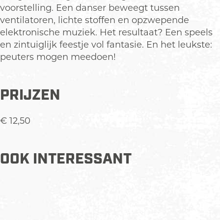
a
j
6
-
a
voorstelling. Een danser beweegt tussen
r
a
j
6
r
ventilatoren, lichte stoffen en opzwepende
)
a
a
j
)
elektronische muziek. Het resultaat? Een speels
r
a
a
en zintuiglijk feestje vol fantasie. En het leukste:
)
r
a
peuters mogen meedoen!
)
r
)
PRIJZEN
€ 12,50
OOK INTERESSANT