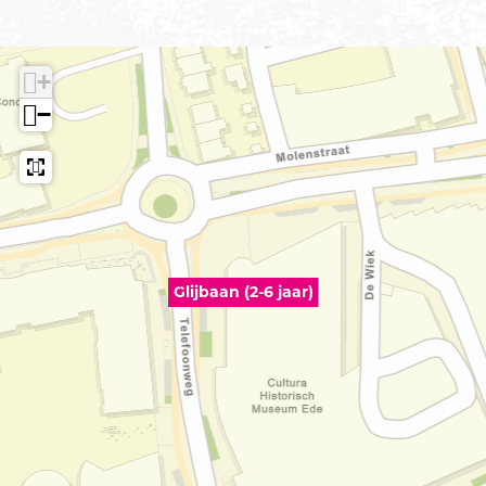
+
−
Glijbaan (2-6 jaar)