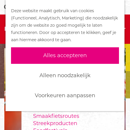
Z
Handboek voor Helden
Deze website maakt gebruik van cookies
o
M
G
(Functioneel, Analytisch, Marketing) die noodzakelijk
e
e
DORPEN
Sorry, deze activiteit is niet meer
a
zijn om de website zo goed mogelijk te laten
k
n
Bennekom
beschikbaar. Bekijk het
actuele aanbod
voor
n
functioneren. Door op accepteren te klikken, geef je
e
u
De Klomp
de beschikbare opties.
a
aan hiermee akkoord te gaan.
n
Deelen
a
Ede
r
Alles accepteren
Ederveen
d
Harskamp
e
Hoenderloo
h
Alleen noodzakelijk
Lunteren
o
Otterlo
m
Wekerom
e
Voorkeuren aanpassen
p
FOOD
a
Smaakfietsroutes
g
Streekproducten
e