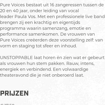
S
U
-
s
S
Pure Voices bestaat uit 16 zangeressen tussen de
T
N
U
-
T
20 en 40 jaar, onder leiding van vocal
O
S
N
U
O
leader Paula Vos. Met een professionele live band
P
T
S
N
P
brengen zij een krachtig en eigentijds
P
O
T
S
P
programma waarin samenzang, emotie en
A
P
O
T
A
performance samenkomen. De vrouwen van
B
P
P
O
B
Pure Voices creëerden deze voorstelling zelf: van
L
A
P
P
L
vorm en staging tot sfeer en inhoud.
E
B
A
P
E
L
B
A
UNSTOPPABLE laat horen én zien wat er gebeurt
E
L
B
als vrouwen hun stem pakken. Rauw, intens,
E
L
energiek en verbindend. Een volwaardige
E
theateravond die je niet onberoerd laat.
PRIJZEN