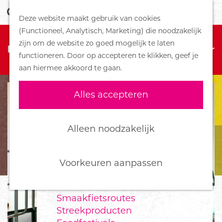
Z
Handboek voor Helden
Deze website maakt gebruik van cookies
o
M
G
(Functioneel, Analytisch, Marketing) die noodzakelijk
e
e
DORPEN
Sorry, deze activiteit is niet meer
a
zijn om de website zo goed mogelijk te laten
k
n
Bennekom
beschikbaar. Bekijk het
actuele aanbod
voor
n
functioneren. Door op accepteren te klikken, geef je
e
u
De Klomp
de beschikbare opties.
a
aan hiermee akkoord te gaan.
n
Deelen
a
Ede
r
Alles accepteren
Ederveen
d
Harskamp
e
Hoenderloo
h
Alleen noodzakelijk
Lunteren
o
Otterlo
m
Wekerom
e
Voorkeuren aanpassen
p
FOOD
a
Smaakfietsroutes
g
Streekproducten
e