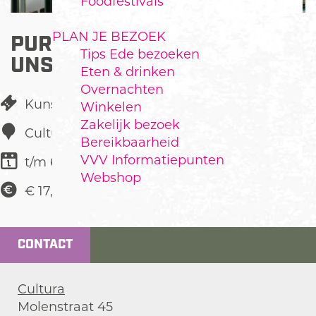
Foodfestivals
PLAN JE BEZOEK
PURE VOICES -
Tips Ede bezoeken
UNSTOPPABLE
Eten & drinken
Overnachten
Kunst & Cultuur
Winkelen
Zakelijk bezoek
Cultura
Bereikbaarheid
VVV Informatiepunten
t/m 6 juni
Webshop
€ 17,50
CONTACT
Cultura
Molenstraat 45