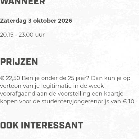
WANNEER
d
o
c
c
d
e
r
o
c
e
Zaterdag 3 oktober 2026
o
d
r
o
o
n
e
d
r
n
20.15 - 23.00 uur
O
o
e
d
O
r
n
o
e
r
k
O
n
o
k
PRIJZEN
e
r
O
n
e
s
k
r
O
s
t
e
k
r
t
€ 22,50 Ben je onder de 25 jaar? Dan kun je op
s
e
k
vertoon van je legitimatie in de week
t
s
e
voorafgaand aan de voorstelling een kaartje
t
s
kopen voor de studenten/jongerenprijs van € 10,-.
t
OOK INTERESSANT