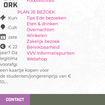
Foodfestivals
ORKEST
PLAN JE BEZOEK
Tips Ede bezoeken
Kunst & Cultuur
Eten & drinken
Cultura
Overnachten
Winkelen
zaterdag 3 oktober
Zakelijk bezoek
€ 22,50 Ben je onder de 25
Bereikbaarheid
jaar? Dan kun je op vertoon van je
VVV Informatiepunten
legitimatie in de week
Webshop
voorafgaand aan de voorstelling
een kaartje kopen voor
de studenten/jongerenprijs van €
10,-.
CONTACT