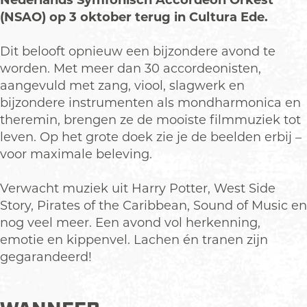
Nederlands Symfonisch Accordeon Orkest
n
l
r
e
n
(NSAO) op 3 oktober terug in Cultura Ede.
d
a
l
r
d
s
n
a
l
s
Dit belooft opnieuw een bijzondere avond te
S
d
n
a
S
worden. Met meer dan 30 accordeonisten,
y
s
d
n
y
aangevuld met zang, viool, slagwerk en
m
S
s
d
m
bijzondere instrumenten als mondharmonica en
f
y
S
s
f
theremin, brengen ze de mooiste filmmuziek tot
o
m
y
S
o
leven. Op het grote doek zie je de beelden erbij –
n
f
m
y
n
voor maximale beleving.
i
o
f
m
i
s
n
o
f
s
Verwacht muziek uit Harry Potter, West Side
c
i
n
o
c
Story, Pirates of the Caribbean, Sound of Music en
h
s
i
n
h
nog veel meer. Een avond vol herkenning,
A
c
s
i
A
emotie en kippenvel. Lachen én tranen zijn
c
h
c
s
c
gegarandeerd!
c
A
h
c
c
o
c
A
h
o
r
c
c
A
r