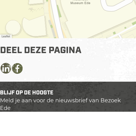
Leaflet
DEEL DEZE PAGINA
D
D
D
e
e
e
e
e
e
BLIJF OP DE HOOGTE
l
l
l
Meld je aan voor de nieuwsbrief van Bezoek
d
d
d
Ede
e
e
e
z
z
z
e
e
e
p
p
p