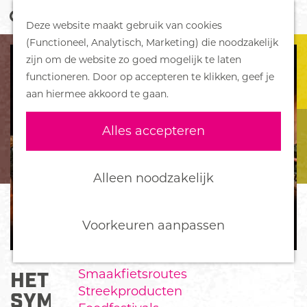
Z
Handboek voor Helden
Deze website maakt gebruik van cookies
o
M
G
(Functioneel, Analytisch, Marketing) die noodzakelijk
e
e
DORPEN
a
zijn om de website zo goed mogelijk te laten
k
n
Bennekom
n
functioneren. Door op accepteren te klikken, geef je
e
u
De Klomp
a
aan hiermee akkoord te gaan.
n
Deelen
a
Ede
r
Alles accepteren
Ederveen
d
Harskamp
e
Hoenderloo
h
Alleen noodzakelijk
Lunteren
o
Otterlo
m
Wekerom
e
Voorkeuren aanpassen
p
FOOD
a
Smaakfietsroutes
HET NEDERLANDS
g
Streekproducten
e
SYMFONISCH ACCORDEON