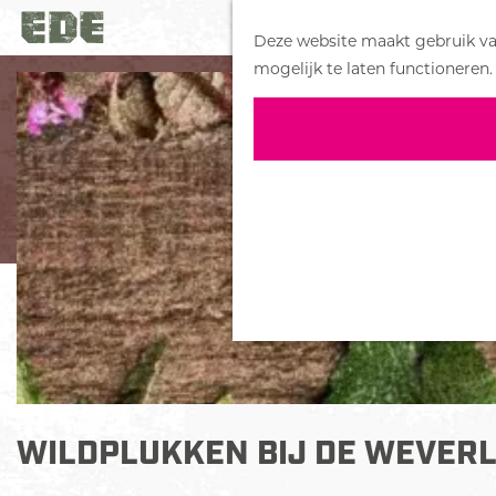
Deze website maakt gebruik van
G
mogelijk te laten functioneren.
a
n
a
a
r
d
e
h
o
m
e
p
a
WILDPLUKKEN BIJ DE WEVER
g
e