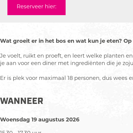
a
W
Reserveer hier:
r
i
W
l
i
d
l
p
d
l
Wat groeit er in het bos en wat kun je eten? O
p
u
l
k
Je voelt, ruikt en proeft, en leert welke planten e
u
k
je aan voor een diner met ingrediënten die je zoj
k
e
k
n
Er is plek voor maximaal 18 personen, dus wees er 
e
b
n
i
b
j
WANNEER
i
D
j
e
Woensdag 19 augustus 2026
D
W
e
e