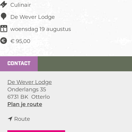
Culinair
De Wever Lodge
woensdag 19 augustus
€ 95,00
CONTACT
De Wever Lodge
Onderlangs 35
6731 BK
Otterlo
n
Plan je route
a
n
a
Route
a
r