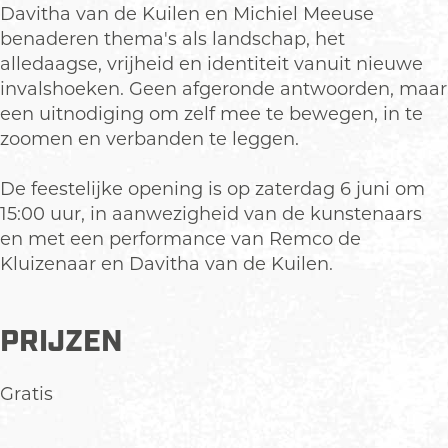
i
l
e
t
i
Davitha van de Kuilen en Michiel Meeuse
n
l
l
e
n
benaderen thema's als landschap, het
g
i
l
l
g
alledaagse, vrijheid en identiteit vanuit nieuwe
:
n
i
l
:
invalshoeken. Geen afgeronde antwoorden, maar
K
g
n
i
K
een uitnodiging om zelf mee te bewegen, in te
a
:
g
n
a
zoomen en verbanden te leggen.
n
K
:
g
n
t
a
K
:
t
De feestelijke opening is op zaterdag 6 juni om
e
n
a
K
e
15:00 uur, in aanwezigheid van de kunstenaars
l
t
n
a
l
en met een performance van Remco de
i
e
t
n
i
Kluizenaar en Davitha van de Kuilen.
n
l
e
t
n
g
i
l
e
g
PRIJZEN
n
i
l
g
n
i
g
n
Gratis
g