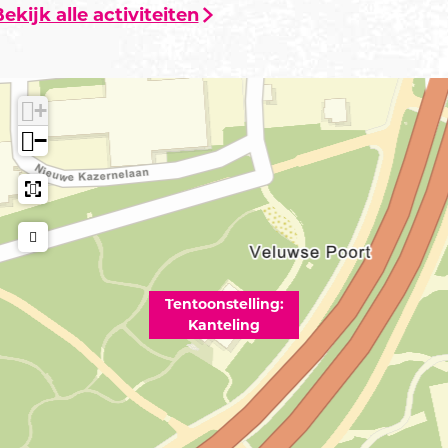
ekijk alle activiteiten
+
−
Tentoonstelling:
Kanteling