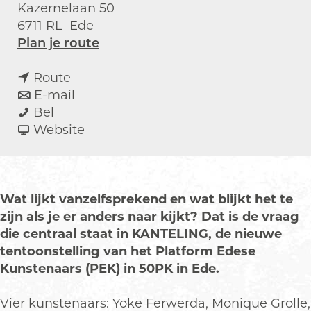
Kazernelaan 50
6711 RL
Ede
n
Plan je route
a
n
a
Route
a
n
r
E-mail
T
a
a
T
Bel
e
r
a
v
e
Website
n
T
r
a
n
t
e
T
n
t
o
n
e
T
o
o
t
n
e
o
Wat lijkt vanzelfsprekend en wat blijkt het te
n
o
t
n
n
zijn als je er anders naar kijkt? Dat is de vraag
s
o
o
t
s
die centraal staat in KANTELING, de nieuwe
t
n
o
o
t
tentoonstelling van het Platform Edese
e
s
n
o
e
Kunstenaars (PEK) in 50PK in Ede.
l
t
s
n
l
l
e
t
s
l
Vier kunstenaars: Yoke Ferwerda, Monique Grolle,