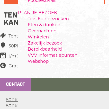
Foodfestivals
PLAN JE BEZOEK
TENTOONSTELLING:
Tips Ede bezoeken
KANTELING
Eten & drinken
Overnachten
Tentoonstellingen
Winkelen
Zakelijk bezoek
50PK
Bereikbaarheid
VVV Informatiepunten
t/m 28 juni
Webshop
Gratis
CONTACT
50PK
50PK