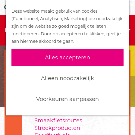
Z
Handboek voor Helden
Deze website maakt gebruik van cookies
o
M
G
(Functioneel, Analytisch, Marketing) die noodzakelijk
e
e
DORPEN
Sorry, deze activiteit is niet meer
a
zijn om de website zo goed mogelijk te laten
k
n
Bennekom
beschikbaar. Bekijk het
actuele aanbod
voor
n
functioneren. Door op accepteren te klikken, geef je
e
u
De Klomp
de beschikbare opties.
a
aan hiermee akkoord te gaan.
n
Deelen
a
Ede
r
Alles accepteren
Ederveen
d
Harskamp
e
Hoenderloo
h
Alleen noodzakelijk
Lunteren
o
Otterlo
m
Wekerom
e
Voorkeuren aanpassen
p
FOOD
a
Smaakfietsroutes
g
Streekproducten
e