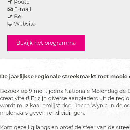
n
a
Route
a
n
r
E-mail
D
a
a
D
Bel
o
r
a
v
o
Website
e
D
r
a
e
s
o
D
n
s
Bekijk het programma
b
e
o
D
b
u
s
e
o
u
r
b
s
e
r
g
u
b
s
g
e
r
u
b
e
De jaarlijkse regionale streekmarkt met mooie 
r
g
r
u
r
m
e
g
r
m
Bezoek op 9 mei tijdens Nationale Molendag de D
o
r
e
g
o
creativiteit! Er zijn diverse aanbieders uit de 
l
m
r
e
l
wordt muzikaal omlijst door Jacco Wynia in de oc
e
o
m
r
e
molenaars geven rondleidingen.
n
l
o
m
n
m
e
l
o
m
Kom gezellig langs en proef de sfeer van de stree