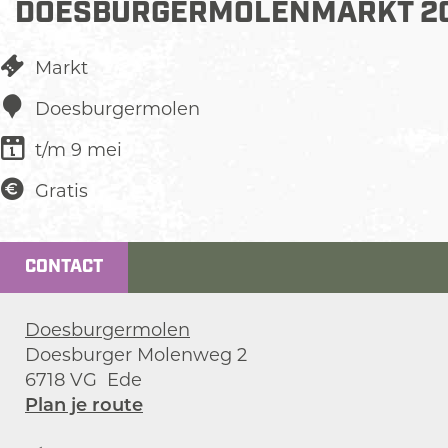
DOESBURGERMOLENMARKT 2
Markt
Doesburgermolen
t/m 9 mei
Gratis
CONTACT
Doesburgermolen
Doesburger Molenweg 2
6718 VG
Ede
n
Plan je route
a