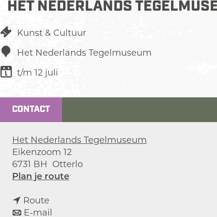
HET NEDERLANDS TEGELMUS
Kunst & Cultuur
Het Nederlands Tegelmuseum
t/m 12 juli
CONTACT
Het Nederlands Tegelmuseum
Eikenzoom 12
6731 BH
Otterlo
n
Plan je route
a
n
a
Route
a
n
r
E-mail