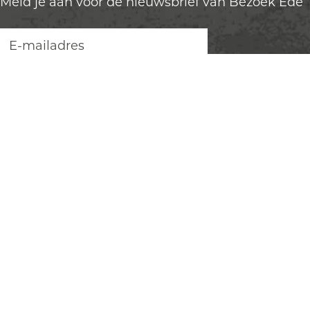
Meld je aan voor de nieuwsbrief van Bezoek Ede
ONTDEK EDE
Uitagenda
Plan je bezoek
VVV Informatiepunten
Ontdek de Veluwe
Ede Marketing
Evenement aanmelden
CONTACT
Email:
welkom@bezoek-ede.nl