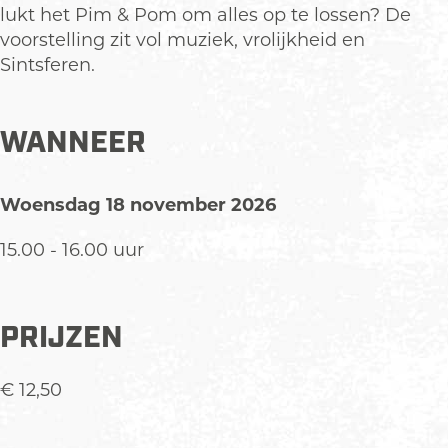
d
n
o
lukt het Pim & Pom om alles op te lossen? De
d
n
voorstelling zit vol muziek, vrolijkheid en
d
Sintsferen.
WANNEER
Woensdag 18 november 2026
15.00 - 16.00 uur
PRIJZEN
€ 12,50