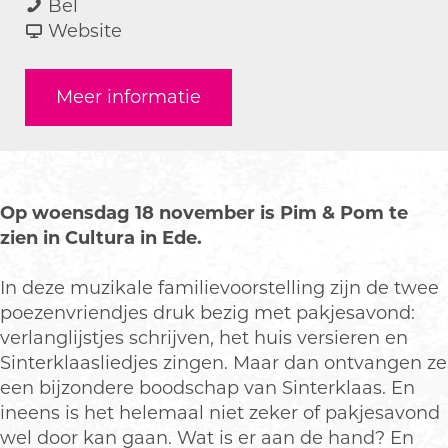
O
a
a
O
Bel
p
r
a
v
p
Website
N
O
r
a
N
a
p
O
n
a
Meer informatie
a
N
p
O
a
r
a
N
p
r
P
a
a
N
P
a
r
a
a
a
k
P
r
a
k
Op woensdag 18 november is Pim & Pom te
j
a
P
r
j
zien in Cultura in Ede.
e
k
a
P
e
s
j
k
a
s
In deze muzikale familievoorstelling zijn de twee
a
e
j
k
a
poezenvriendjes druk bezig met pakjesavond:
v
s
e
j
v
verlanglijstjes schrijven, het huis versieren en
o
a
s
e
o
Sinterklaasliedjes zingen. Maar dan ontvangen ze
n
v
a
s
n
een bijzondere boodschap van Sinterklaas. En
d
o
v
a
d
ineens is het helemaal niet zeker of pakjesavond
n
o
v
wel door kan gaan. Wat is er aan de hand? En