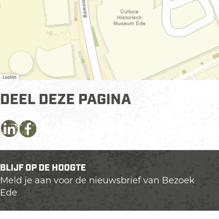
Leaflet
DEEL DEZE PAGINA
D
D
D
e
e
e
e
e
e
BLIJF OP DE HOOGTE
l
l
l
Meld je aan voor de nieuwsbrief van Bezoek
d
d
d
Ede
e
e
e
z
z
z