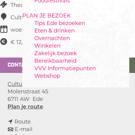
Foodfestivals
Theatervoorstelling
PLAN JE BEZOEK
Cultura
Tips Ede bezoeken
woensdag 18 november
Eten & drinken
Overnachten
€ 12,50
Winkelen
Zakelijk bezoek
Bereikbaarheid
CONTACT
VVV Informatiepunten
Webshop
Cultura
Molenstraat 45
6711 AW
Ede
n
Plan je route
a
n
a
Route
a
n
r
E-mail