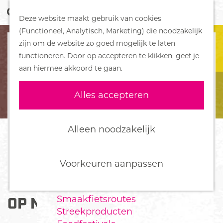
Z
Handboek voor Helden
Deze website maakt gebruik van cookies
o
M
G
(Functioneel, Analytisch, Marketing) die noodzakelijk
e
e
DORPEN
a
zijn om de website zo goed mogelijk te laten
k
n
Bennekom
n
functioneren. Door op accepteren te klikken, geef je
e
u
De Klomp
a
aan hiermee akkoord te gaan.
n
Deelen
a
Ede
r
Alles accepteren
Ederveen
d
Harskamp
e
Hoenderloo
h
Alleen noodzakelijk
Lunteren
o
Otterlo
m
Wekerom
e
Voorkeuren aanpassen
p
FOOD
a
Smaakfietsroutes
OP NAAR PAKJESAVOND
g
Streekproducten
e