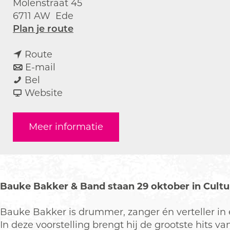
Molenstraat 45
6711 AW
Ede
n
Plan je route
a
n
a
Route
a
n
r
E-mail
B
a
a
B
Bel
a
r
a
v
a
Website
u
B
r
a
u
k
a
B
n
k
Meer informatie
e
u
a
B
e
B
k
u
a
B
a
e
k
u
a
k
B
e
k
k
k
a
B
e
k
Bauke Bakker & Band staan 29 oktober in Cultura
e
k
a
B
e
r
k
k
a
r
Bauke Bakker is drummer, zanger én verteller in 
&
e
k
k
&
In deze voorstelling brengt hij de grootste hits