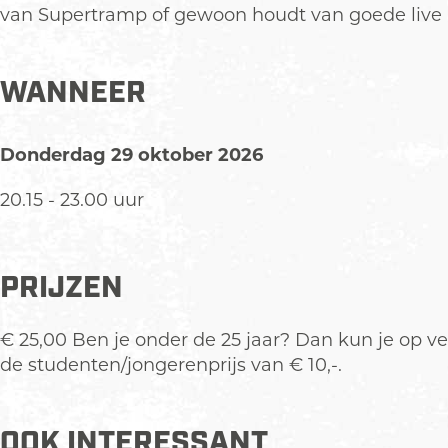
B
r
e
k
B
van Supertramp of gewoon houdt van goede live m
a
&
r
e
a
n
B
&
r
n
d
a
B
&
d
WANNEER
n
a
B
d
n
a
Donderdag 29 oktober 2026
d
n
d
20.15 - 23.00 uur
PRIJZEN
€ 25,00 Ben je onder de 25 jaar? Dan kun je op v
de studenten/jongerenprijs van € 10,-.
OOK INTERESSANT