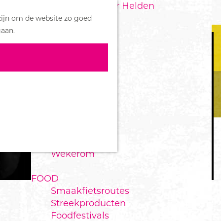
Handboek voor Helden
Z
zijn om de website zo goed
o
M
DORPEN
gaan.
e
e
Bennekom
k
n
De Klomp
e
u
Deelen
n
Ede
Ederveen
Harskamp
Hoenderloo
Lunteren
Otterlo
Wekerom
FOOD
Smaakfietsroutes
Streekproducten
Foodfestivals