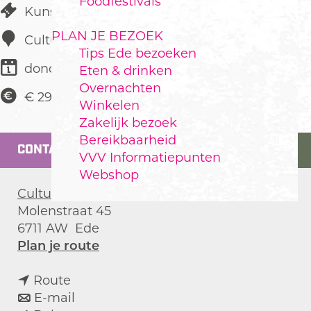
Foodfestivals
Kunst & Cultuur
PLAN JE BEZOEK
Cultura
Tips Ede bezoeken
donderdag 11 februari 2027
Eten & drinken
Overnachten
€ 29,50
Winkelen
Zakelijk bezoek
Bereikbaarheid
CONTACT
VVV Informatiepunten
Webshop
Cultura
Molenstraat 45
6711 AW
Ede
n
Plan je route
a
n
a
Route
a
n
r
E-mail