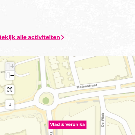
ekijk alle activiteiten
+
−
Vlad & Veronika