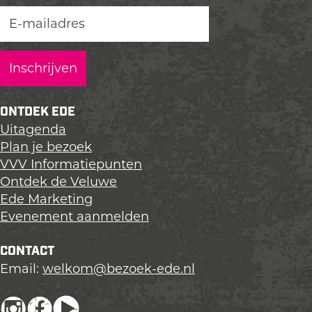
z
z
z
e
e
e
p
p
p
a
a
a
g
g
g
i
i
i
n
n
n
ONTDEK EDE
a
a
a
Uitagenda
o
o
o
Plan je bezoek
p
p
p
VVV Informatiepunten
L
F
X
Ontdek de Veluwe
i
a
Ede Marketing
n
c
Evenement aanmelden
k
e
e
b
CONTACT
d
o
Email:
welkom@bezoek-ede.nl
I
o
n
k