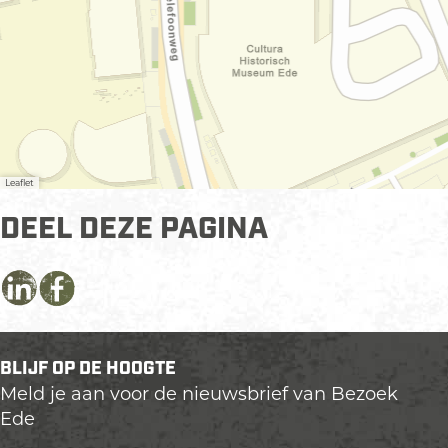
Leaflet
DEEL DEZE PAGINA
D
D
D
e
e
e
e
e
e
BLIJF OP DE HOOGTE
l
l
l
Meld je aan voor de nieuwsbrief van Bezoek
d
d
d
Ede
e
e
e