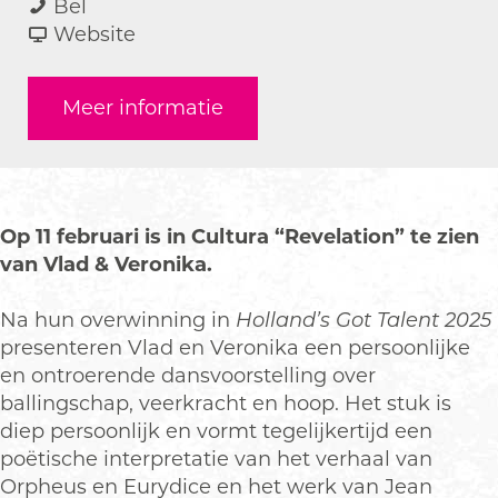
V
a
a
V
Bel
l
r
a
v
l
Website
a
V
r
a
a
d
l
V
n
d
Meer informatie
&
a
l
V
&
V
d
a
l
V
e
&
d
a
e
r
V
&
d
r
o
e
V
&
o
Op 11 februari is in Cultura “Revelation” te zien
n
r
e
V
n
van Vlad & Veronika.
i
o
r
e
i
k
n
o
r
k
Na hun overwinning in
Holland’s Got Talent 2025
a
i
n
o
a
presenteren Vlad en Veronika een persoonlijke
k
i
n
en ontroerende dansvoorstelling over
a
k
i
ballingschap, veerkracht en hoop. Het stuk is
a
k
diep persoonlijk en vormt tegelijkertijd een
a
poëtische interpretatie van het verhaal van
Orpheus en Eurydice en het werk van Jean