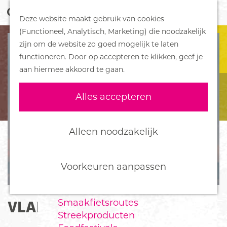
Z
Handboek voor Helden
Deze website maakt gebruik van cookies
o
M
G
(Functioneel, Analytisch, Marketing) die noodzakelijk
e
e
DORPEN
a
zijn om de website zo goed mogelijk te laten
k
n
Bennekom
n
functioneren. Door op accepteren te klikken, geef je
e
u
De Klomp
a
aan hiermee akkoord te gaan.
n
Deelen
a
Ede
r
Alles accepteren
Ederveen
d
Harskamp
e
Hoenderloo
h
Alleen noodzakelijk
Lunteren
o
Otterlo
m
Wekerom
e
Voorkeuren aanpassen
p
FOOD
a
Smaakfietsroutes
VLAD & VERONIKA
g
Streekproducten
e