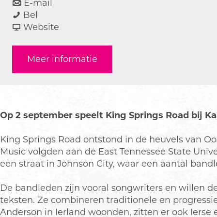
a
n
r
E-mail
C
a
a
C
Bel
o
r
a
v
o
Website
n
C
r
a
n
c
o
C
n
c
Meer informatie
e
n
o
C
e
r
c
n
o
r
t
e
c
n
t
K
r
e
c
K
i
t
r
e
i
Op 2 september speelt King Springs Road bij K
n
K
t
r
n
g
i
K
t
g
King Springs Road ontstond in de heuvels van Oo
S
n
i
K
S
Music volgden aan de East Tennessee State Univ
p
g
n
i
p
een straat in Johnson City, waar een aantal band
r
S
g
n
r
i
p
S
g
i
De bandleden zijn vooral songwriters en willen 
n
r
p
S
n
teksten. Ze combineren traditionele en progressi
g
i
r
p
g
Anderson in Ierland woonden, zitten er ook Ierse