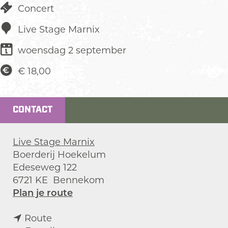
Concert
Live Stage Marnix
woensdag 2 september
€ 18,00
CONTACT
Live Stage Marnix
Boerderij Hoekelum
Edeseweg 122
6721 KE
Bennekom
n
Plan je route
a
n
a
Route