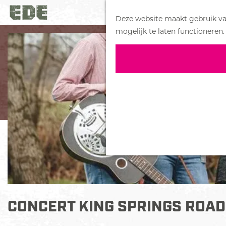
Deze website maakt gebruik van
G
mogelijk te laten functioneren.
a
n
a
a
r
d
e
h
o
m
e
p
a
CONCERT KING SPRINGS ROAD
g
e