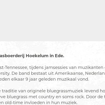
aasboerderij Hoekelum in Ede.
st-Tennessee, tijdens jamsessies van muzikanten 
ersity. De band bestaat uit Amerikaanse, Nederl
leden elkaar 9 jaar geleden muzikaal vond.
de traditie van originele bluegrassmuziek leven
eve bluegrass met country en soms rock. Door de 
 en old-time invloeden in hun muziek.