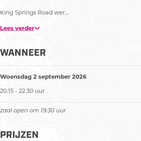
s
n
i
r
s
R
g
n
i
R
King Springs Road wer…
o
s
g
n
o
a
R
s
g
a
Lees verder
d
o
R
s
d
a
o
R
d
a
o
WANNEER
d
a
d
Woensdag 2 september 2026
20.15 - 22.30 uur
zaal open om 19:30 uur
PRIJZEN