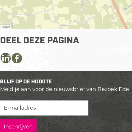
Leaflet
DEEL DEZE PAGINA
D
D
D
e
e
e
e
e
e
BLIJF OP DE HOOGTE
l
l
l
Meld je aan voor de nieuwsbrief van Bezoek Ede
d
d
d
e
e
e
z
z
z
e
e
e
p
p
p
a
a
a