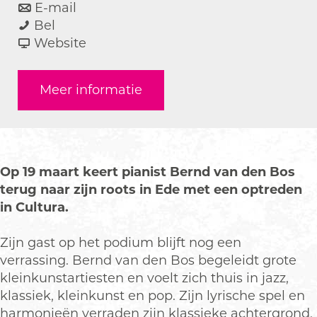
a
n
r
E-mail
B
a
a
B
Bel
e
r
a
v
e
Website
r
B
r
a
r
n
e
B
n
n
Meer informatie
d
r
e
B
d
v
n
r
e
v
a
d
n
r
a
n
v
d
n
n
d
a
v
d
d
Op 19 maart keert pianist Bernd van den Bos
e
n
a
v
e
terug naar zijn roots in Ede met een optreden
n
d
n
a
n
in Cultura.
B
e
d
n
B
o
n
e
d
o
Zijn gast op het podium blijft nog een
s
B
n
e
s
verrassing. Bernd van den Bos begeleidt grote
&
o
B
n
&
kleinkunstartiesten en voelt zich thuis in jazz,
S
s
o
B
S
klassiek, kleinkunst en pop. Zijn lyrische spel en
u
&
s
o
u
harmonieën verraden zijn klassieke achtergrond,