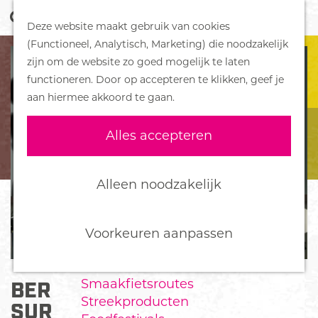
Z
Handboek voor Helden
Deze website maakt gebruik van cookies
o
M
G
(Functioneel, Analytisch, Marketing) die noodzakelijk
e
e
DORPEN
a
zijn om de website zo goed mogelijk te laten
k
n
Bennekom
n
functioneren. Door op accepteren te klikken, geef je
e
u
De Klomp
a
aan hiermee akkoord te gaan.
n
Deelen
a
Ede
r
Alles accepteren
Ederveen
d
Harskamp
e
Hoenderloo
h
Alleen noodzakelijk
Lunteren
o
Otterlo
m
Wekerom
e
Voorkeuren aanpassen
p
FOOD
a
Smaakfietsroutes
BERND VAN DEN BOS &
g
Streekproducten
e
SURPRISE GAST