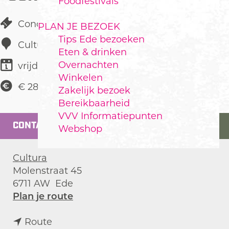
Foodfestivals
Concert
PLAN JE BEZOEK
Tips Ede bezoeken
Cultura
Eten & drinken
Overnachten
vrijdag 19 maart 2027
Winkelen
€ 28,50
Zakelijk bezoek
Bereikbaarheid
VVV Informatiepunten
CONTACT
Webshop
Cultura
Molenstraat 45
6711 AW
Ede
n
Plan je route
a
n
a
Route