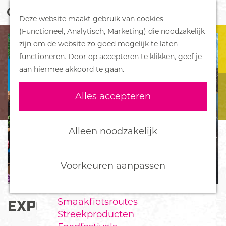
Z
Handboek voor Helden
Deze website maakt gebruik van cookies
o
M
G
(Functioneel, Analytisch, Marketing) die noodzakelijk
e
e
DORPEN
a
zijn om de website zo goed mogelijk te laten
k
n
Bennekom
n
functioneren. Door op accepteren te klikken, geef je
e
u
De Klomp
a
aan hiermee akkoord te gaan.
n
Deelen
a
Ede
r
Alles accepteren
Ederveen
d
Harskamp
e
Hoenderloo
h
Alleen noodzakelijk
Lunteren
o
Otterlo
m
Wekerom
e
Voorkeuren aanpassen
p
FOOD
a
Smaakfietsroutes
EXPOSITIE ELEVATE
g
Streekproducten
e