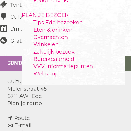
Foodfestivals
Tentoonstelling
PLAN JE BEZOEK
Cultura
Tips Ede bezoeken
t/m 30 augustus
Eten & drinken
Overnachten
Gratis
Winkelen
Zakelijk bezoek
Bereikbaarheid
CONTACT
VVV Informatiepunten
Webshop
Cultura
Molenstraat 45
6711 AW
Ede
n
Plan je route
a
n
a
Route
a
n
r
E-mail