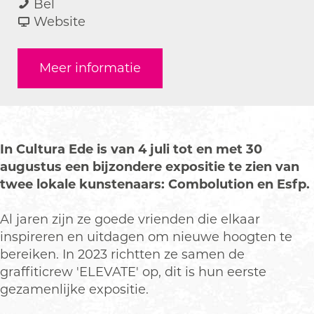
E
a
a
E
Bel
x
r
a
v
x
Website
p
E
r
a
p
o
x
E
n
o
Meer informatie
s
p
x
E
s
i
o
p
x
i
t
s
o
p
t
i
i
s
o
i
e
t
i
s
e
In Cultura Ede is van 4 juli tot en met 30
E
i
t
i
E
augustus een bijzondere expositie te zien van
l
e
i
t
l
twee lokale kunstenaars: Combolution en Esfp.
e
E
e
i
e
v
l
E
e
v
Al jaren zijn ze goede vrienden die elkaar
a
e
l
E
a
inspireren en uitdagen om nieuwe hoogten te
t
v
e
l
t
bereiken. In 2023 richtten ze samen de
e
a
v
e
e
graffiticrew 'ELEVATE' op, dit is hun eerste
t
a
v
gezamenlijke expositie.
e
t
a