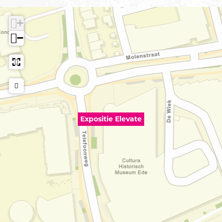
+
−
Expositie Elevate