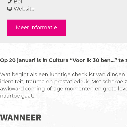
E
a
a
E
Bel
m
r
a
v
m
Website
i
E
r
a
i
l
m
E
n
l
Meer informatie
y
i
m
E
y
S
l
i
m
S
a
y
l
i
a
l
S
y
l
l
v
a
S
y
v
Op 20 januari is in Cultura “Voor ik 30 ben…” te
i
l
a
S
i
a
v
l
a
a
Wat begint als een luchtige checklist van dingen 
i
v
l
identiteit, trauma en prestatiedruk. Met scherpe
a
i
v
awkward coming-of-age momenten en grote levensv
a
i
naartoe gaat.
a
WANNEER