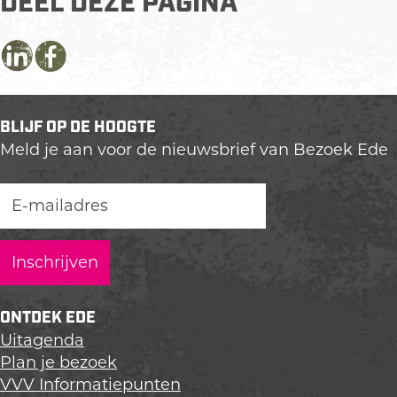
DEEL DEZE PAGINA
D
D
D
e
e
e
e
e
e
BLIJF OP DE HOOGTE
l
l
l
Meld je aan voor de nieuwsbrief van Bezoek Ede
d
d
d
e
e
e
z
z
z
e
e
e
p
p
p
a
a
a
g
g
g
i
i
i
ONTDEK EDE
n
n
n
Uitagenda
a
a
a
Plan je bezoek
o
o
o
VVV Informatiepunten