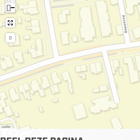
−
Leaflet