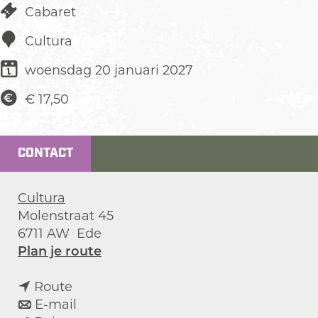
Cabaret
Cultura
woensdag 20 januari 2027
€ 17,50
CONTACT
Cultura
Molenstraat 45
6711 AW
Ede
n
Plan je route
a
n
a
Route
a
n
r
E-mail