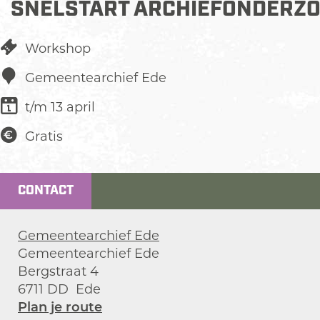
SNELSTART ARCHIEFONDERZ
Workshop
Gemeentearchief Ede
t/m 13 april
Gratis
CONTACT
Gemeentearchief Ede
Gemeentearchief Ede
Bergstraat 4
6711 DD
Ede
n
Plan je route