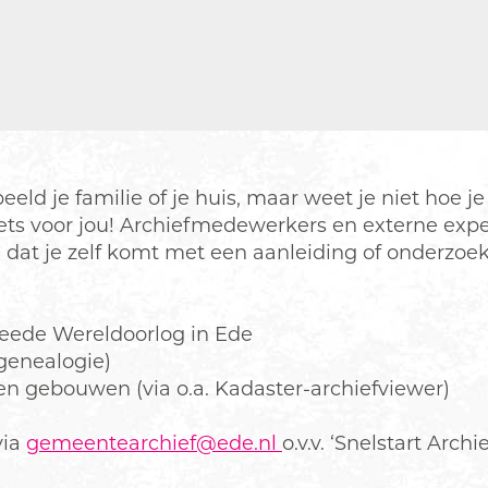
eld je familie of je huis, maar weet je niet hoe j
ets voor jou! Archiefmedewerkers en externe exper
 dat je zelf komt met een aanleiding of onderzoek
Tweede Wereldoorlog in Ede
(genealogie)
n en gebouwen (via o.a. Kadaster-archiefviewer)
via
gemeentearchief@ede.nl
o.v.v. ‘Snelstart Ar