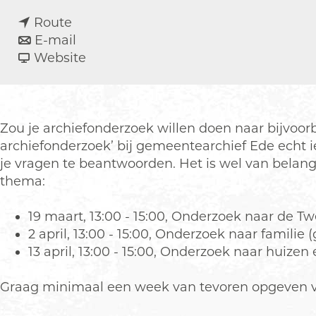
a
n
a
Route
a
n
r
E-mail
a
a
v
S
Website
r
a
a
n
S
r
n
e
n
S
S
l
e
n
n
s
Zou je archiefonderzoek willen doen naar bijvoorbe
l
e
e
t
archiefonderzoek’ bij gemeentearchief Ede echt i
s
l
l
a
je vragen te beantwoorden. Het is wel van belang
t
s
s
r
thema:
a
t
t
t
r
a
a
a
19 maart, 13:00 - 15:00, Onderzoek naar de 
t
r
r
r
2 april, 13:00 - 15:00, Onderzoek naar familie 
a
t
t
c
13 april, 13:00 - 15:00, Onderzoek naar huize
r
a
a
h
c
r
r
i
Graag minimaal een week van tevoren opgeven 
h
c
c
e