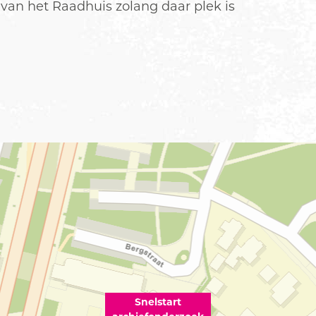
van het Raadhuis zolang daar plek is
Snelstart