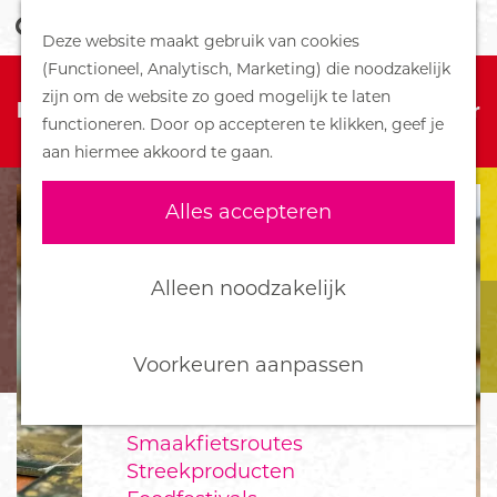
Z
Handboek voor Helden
Deze website maakt gebruik van cookies
o
M
G
(Functioneel, Analytisch, Marketing) die noodzakelijk
e
e
DORPEN
Sorry, deze activiteit is niet meer
a
zijn om de website zo goed mogelijk te laten
k
n
Bennekom
beschikbaar. Bekijk het
actuele aanbod
voor
n
functioneren. Door op accepteren te klikken, geef je
e
u
De Klomp
de beschikbare opties.
a
aan hiermee akkoord te gaan.
n
Deelen
a
Ede
r
Alles accepteren
Ederveen
d
Harskamp
e
Hoenderloo
h
Alleen noodzakelijk
Lunteren
o
Otterlo
m
Wekerom
e
Voorkeuren aanpassen
p
FOOD
a
Smaakfietsroutes
g
Streekproducten
e