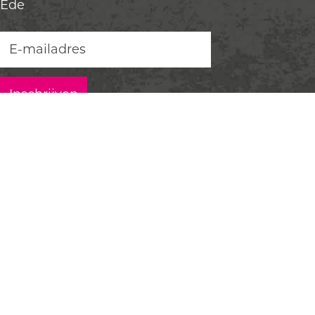
Ede
ONTDEK EDE
Uitagenda
Plan je bezoek
VVV Informatiepunten
Ontdek de Veluwe
Ede Marketing
Evenement aanmelden
CONTACT
Email:
welkom@bezoek-ede.nl