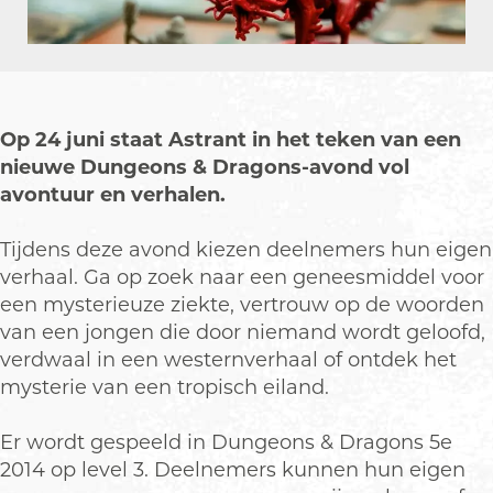
o
a
r
D
o
n
g
a
r
n
s
o
g
a
s
-
n
o
g
-
a
s
n
o
a
Op 24 juni staat Astrant in het teken van een
v
-
s
n
v
nieuwe Dungeons & Dragons-avond vol
o
a
-
s
o
avontuur en verhalen.
n
v
a
-
n
d
o
v
a
d
Tijdens deze avond kiezen deelnemers hun eigen
n
o
v
verhaal. Ga op zoek naar een geneesmiddel voor
d
n
o
een mysterieuze ziekte, vertrouw op de woorden
d
n
van een jongen die door niemand wordt geloofd,
d
verdwaal in een westernverhaal of ontdek het
mysterie van een tropisch eiland.
Er wordt gespeeld in Dungeons & Dragons 5e
2014 op level 3. Deelnemers kunnen hun eigen