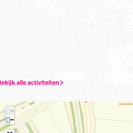
ekijk alle activiteiten
+
−