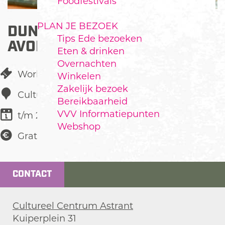
Foodfestivals
PLAN JE BEZOEK
DUNGEONS & DRAGONS-
Tips Ede bezoeken
AVOND
Eten & drinken
Overnachten
Workshop
Winkelen
Zakelijk bezoek
Cultureel Centrum Astrant
Bereikbaarheid
VVV Informatiepunten
t/m 24 juni
Webshop
Gratis
CONTACT
Cultureel Centrum Astrant
Kuiperplein 31