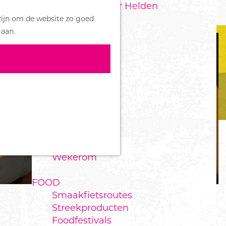
Handboek voor Helden
Z
zijn om de website zo goed
o
M
DORPEN
gaan.
e
e
Bennekom
k
n
De Klomp
e
u
Deelen
n
Ede
Ederveen
Harskamp
Hoenderloo
Lunteren
Otterlo
Wekerom
FOOD
Smaakfietsroutes
Streekproducten
Foodfestivals