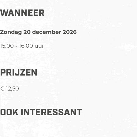
a
7
-
2
a
a
j
7
-
a
WANNEER
r
a
j
7
r
)
a
a
j
)
Zondag 20 december 2026
r
a
a
)
r
a
15.00 - 16.00 uur
)
r
)
PRIJZEN
€ 12,50
OOK INTERESSANT