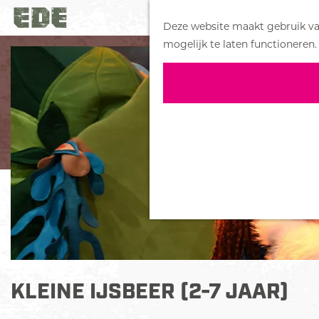
Deze website maakt gebruik van
G
mogelijk te laten functioneren.
a
n
a
a
r
d
e
h
o
m
e
p
a
KLEINE IJSBEER (2-7 JAAR)
g
e