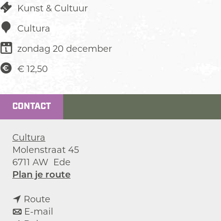
Kunst & Cultuur
Cultura
zondag 20 december
€ 12,50
CONTACT
Cultura
Molenstraat 45
6711 AW
Ede
n
Plan je route
a
n
a
Route
a
n
r
E-mail