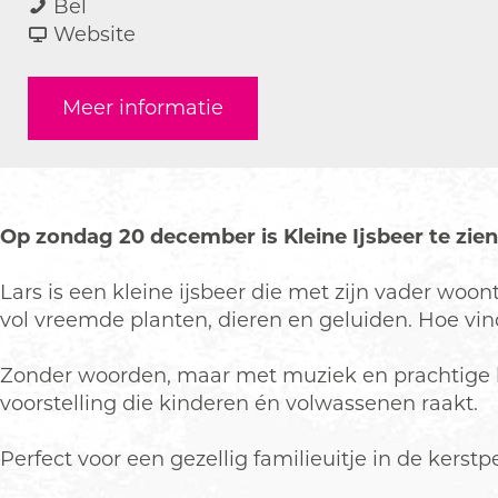
K
a
a
K
Bel
l
r
a
v
l
Website
e
K
r
a
e
i
l
K
n
i
Meer informatie
n
e
l
K
n
e
i
e
l
e
I
n
i
e
I
J
e
n
i
J
s
I
e
n
s
Op zondag 20 december is Kleine Ijsbeer te zien
b
J
I
e
b
e
s
J
I
e
Lars is een kleine ijsbeer die met zijn vader woo
e
b
s
J
e
vol vreemde planten, dieren en geluiden. Hoe vind
r
e
b
s
r
(
e
e
b
(
Zonder woorden, maar met muziek en prachtige 
2
r
e
e
2
voorstelling die kinderen én volwassenen raakt.
-
(
r
e
-
7
2
(
r
7
Perfect voor een gezellig familieuitje in de kerstp
j
-
2
(
j