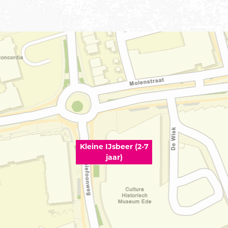
Kleine IJsbeer (2-7
jaar)