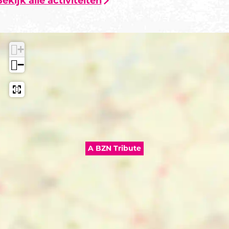
ekijk alle activiteiten
+
−
A BZN Tribute