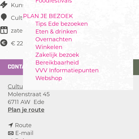
Foodfestivals
Kunst & Cultuur
PLAN JE BEZOEK
Cultura
Tips Ede bezoeken
zaterdag 26 september
Eten & drinken
Overnachten
€ 22,50
Winkelen
Zakelijk bezoek
Bereikbaarheid
CONTACT
VVV Informatiepunten
Webshop
Cultura
Molenstraat 45
6711 AW
Ede
n
Plan je route
a
n
a
Route
a
n
r
E-mail