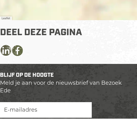
Leaflet
DEEL DEZE PAGINA
D
D
D
e
e
e
e
e
e
BLIJF OP DE HOOGTE
l
l
l
Meld je aan voor de nieuwsbrief van Bezoek
d
d
d
Ede
e
e
e
z
z
z
e
e
e
p
p
p
a
a
a
g
g
g