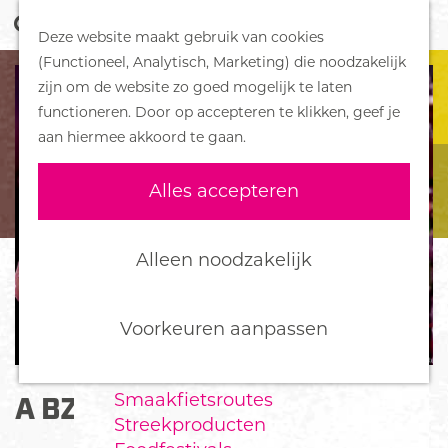
Z
Handboek voor Helden
Deze website maakt gebruik van cookies
o
M
G
(Functioneel, Analytisch, Marketing) die noodzakelijk
e
e
DORPEN
a
zijn om de website zo goed mogelijk te laten
k
n
Bennekom
n
functioneren. Door op accepteren te klikken, geef je
e
u
De Klomp
a
aan hiermee akkoord te gaan.
n
Deelen
a
Ede
r
Alles accepteren
Ederveen
d
Harskamp
e
Hoenderloo
h
Alleen noodzakelijk
Lunteren
o
Otterlo
m
Wekerom
e
Voorkeuren aanpassen
p
FOOD
a
Smaakfietsroutes
A BZN TRIBUTE
g
Streekproducten
e