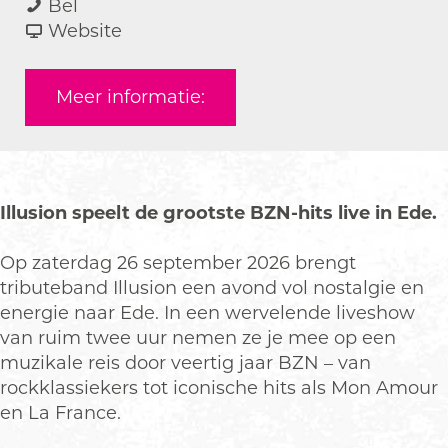
A
a
a
A
Bel
B
r
a
v
B
Website
Z
A
r
a
Z
N
B
A
n
N
Meer informatie:
T
Z
B
A
T
r
N
Z
B
r
i
T
N
Z
i
b
r
T
N
b
u
i
r
T
u
Illusion speelt de grootste BZN-hits live in Ede.
t
b
i
r
t
e
u
b
i
e
Op zaterdag 26 september 2026 brengt
t
u
b
tributeband Illusion een avond vol nostalgie en
e
t
u
energie naar Ede. In een wervelende liveshow
e
t
van ruim twee uur nemen ze je mee op een
e
muzikale reis door veertig jaar BZN – van
rockklassiekers tot iconische hits als Mon Amour
en La France.