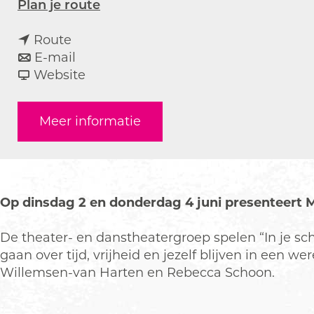
n
Plan je route
a
n
a
Route
a
n
r
E-mail
a
a
v
D
Website
r
a
a
u
D
r
n
b
Meer informatie
u
D
D
b
b
u
u
e
b
b
b
l
e
b
b
e
l
e
e
t
Op dinsdag 2 en donderdag 4 juni presenteert 
e
l
l
h
t
e
e
e
De theater- en danstheatergroep spelen “In je sch
h
t
t
a
gaan over tijd, vrijheid en jezelf blijven in een
e
h
h
t
Willemsen-van Harten en Rebecca Schoon.
a
e
e
e
t
a
a
r