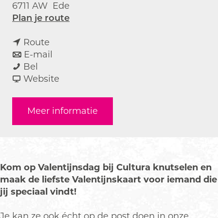
6711 AW
Ede
n
Plan je route
a
n
a
Route
a
n
r
E-mail
V
a
a
V
Bel
a
r
a
v
a
Website
l
V
r
a
l
e
a
V
n
e
Meer informatie
n
l
a
V
n
t
e
l
a
t
i
n
e
l
i
j
t
n
e
j
n
i
t
n
n
Kom op Valentijnsdag bij Cultura knutselen en
s
j
i
t
s
maak de liefste Valentijnskaart voor iemand die
k
n
j
i
k
jij speciaal vindt!
a
s
n
j
a
a
k
s
n
a
Je kan ze ook écht op de post doen in onze