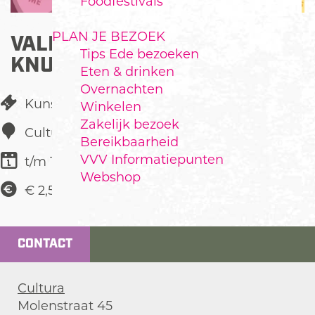
Foodfestivals
PLAN JE BEZOEK
VALENTIJNSKAARTEN
Tips Ede bezoeken
KNUTSELEN
Eten & drinken
Overnachten
Kunst & Cultuur
Winkelen
Zakelijk bezoek
Cultura
Bereikbaarheid
VVV Informatiepunten
t/m 14 februari
Webshop
€ 2,50
CONTACT
Cultura
Molenstraat 45