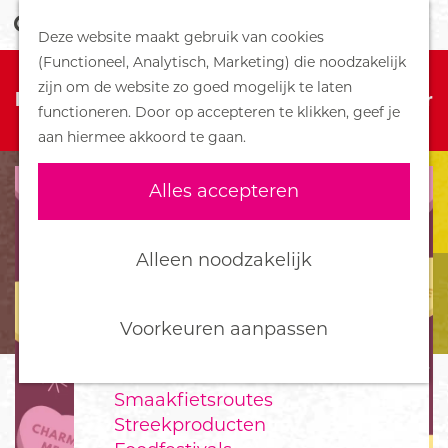
Z
Handboek voor Helden
Deze website maakt gebruik van cookies
o
M
G
(Functioneel, Analytisch, Marketing) die noodzakelijk
e
e
DORPEN
Sorry, deze activiteit is niet meer
a
zijn om de website zo goed mogelijk te laten
k
n
Bennekom
beschikbaar. Bekijk het
actuele aanbod
voor
n
functioneren. Door op accepteren te klikken, geef je
e
u
De Klomp
de beschikbare opties.
a
aan hiermee akkoord te gaan.
n
Deelen
a
Ede
r
Alles accepteren
Ederveen
d
Harskamp
e
Hoenderloo
h
Alleen noodzakelijk
Lunteren
o
Otterlo
m
Wekerom
e
Voorkeuren aanpassen
p
FOOD
a
Smaakfietsroutes
g
Streekproducten
e