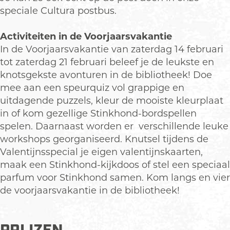
r
a
k
s
r
speciale Cultura postbus.
t
a
a
k
t
e
r
a
a
e
Activiteiten in de Voorjaarsvakantie
n
t
r
a
n
In de Voorjaarsvakantie van zaterdag 14 februari
k
e
t
r
k
tot zaterdag 21 februari beleef je de leukste en
n
n
e
t
n
knotsgekste avonturen in de bibliotheek! Doe
u
k
n
e
u
mee aan een speurquiz vol grappige en
t
n
k
n
t
uitdagende puzzels, kleur de mooiste kleurplaat
s
u
n
k
s
in of kom gezellige Stinkhond-bordspellen
e
t
u
n
e
spelen. Daarnaast worden er verschillende leuke
l
s
t
u
l
workshops georganiseerd. Knutsel tijdens de
e
e
s
t
e
Valentijnsspecial je eigen valentijnskaarten,
n
l
e
s
n
maak een Stinkhond-kijkdoos of stel een speciaal
e
l
e
parfum voor Stinkhond samen. Kom langs en vier
n
e
l
de voorjaarsvakantie in de bibliotheek!
n
e
n