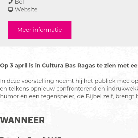
B
a
a
B
Bel
a
r
a
v
a
Website
s
B
r
a
s
R
a
B
n
R
Meer informatie
a
s
a
B
a
g
R
s
a
g
a
a
R
s
a
s
g
a
R
s
a
g
a
Op 3 april is in Cultura Bas Ragas te zien met ee
s
a
g
s
a
In deze voorstelling neemt hij het publiek mee o
s
en telkens opnieuw confronterend en indrukwekken
humor en een tegenspeler, de Bijbel zelf, brengt h
WANNEER