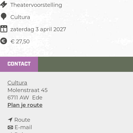
Theatervoorstelling
Cultura
zaterdag 3 april 2027
€ 27,50
CONTACT
Cultura
Molenstraat 45
6711 AW
Ede
n
Plan je route
a
n
a
Route
a
n
r
E-mail