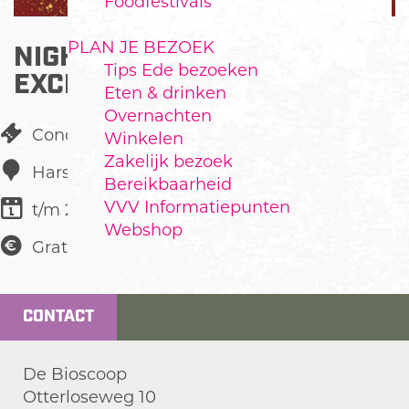
Foodfestivals
PLAN JE BEZOEK
NIGHT OF THE PROMS BIJ
Tips Ede bezoeken
EXCELSIOR HARSKAMP
Eten & drinken
Overnachten
Concert
Winkelen
Zakelijk bezoek
Harskamp
Bereikbaarheid
VVV Informatiepunten
t/m 28 maart
Webshop
Gratis
CONTACT
De Bioscoop
Otterloseweg 10