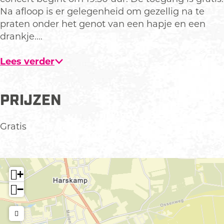
r
a
a
k
Na afloop is er gelegenheid om gezellig na te
s
r
r
a
praten onder het genot van een hapje en een
k
s
s
m
drankje.…
a
k
k
p
m
a
a
Lees verder
p
m
m
p
p
PRIJZEN
Gratis
+
−