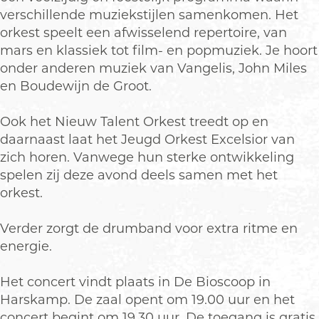
r
P
P
m
verschillende muziekstijlen samenkomen. Het
o
r
r
s
orkest speelt een afwisselend repertoire, van
m
o
o
b
mars en klassiek tot film- en popmuziek. Je hoort
s
m
m
i
onder anderen muziek van Vangelis, John Miles
b
s
s
j
en Boudewijn de Groot.
i
b
b
E
j
i
i
x
Ook het Nieuw Talent Orkest treedt op en
E
j
j
c
daarnaast laat het Jeugd Orkest Excelsior van
x
E
E
e
zich horen. Vanwege hun sterke ontwikkeling
c
x
x
l
spelen zij deze avond deels samen met het
e
c
c
s
orkest.
l
e
e
i
s
l
l
o
Verder zorgt de drumband voor extra ritme en
i
s
s
r
energie.
o
i
i
H
r
o
o
a
Het concert vindt plaats in De Bioscoop in
H
r
r
r
Harskamp. De zaal opent om 19.00 uur en het
a
H
H
s
concert begint om 19.30 uur. De toegang is gratis.