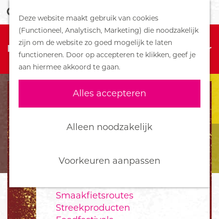
Z
Handboek voor Helden
Deze website maakt gebruik van cookies
o
M
G
(Functioneel, Analytisch, Marketing) die noodzakelijk
e
e
DORPEN
Sorry, deze activiteit is niet meer
a
zijn om de website zo goed mogelijk te laten
k
n
Bennekom
beschikbaar. Bekijk het
actuele aanbod
voor
n
functioneren. Door op accepteren te klikken, geef je
e
u
De Klomp
de beschikbare opties.
a
aan hiermee akkoord te gaan.
n
Deelen
a
Ede
r
Alles accepteren
Ederveen
d
Harskamp
e
Hoenderloo
h
Alleen noodzakelijk
Lunteren
o
Otterlo
m
Wekerom
e
Voorkeuren aanpassen
p
FOOD
a
Smaakfietsroutes
g
Streekproducten
e