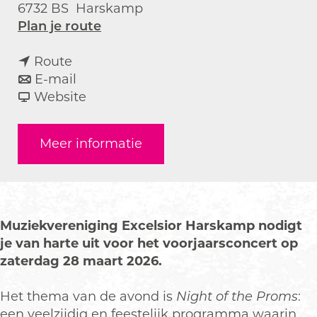
6732 BS
Harskamp
n
Plan je route
a
n
a
Route
a
n
r
E-mail
a
a
v
N
Website
r
a
a
i
N
r
n
g
Meer informatie
i
N
N
h
g
i
i
t
h
g
g
o
t
h
h
f
o
t
t
t
Muziekvereniging Excelsior Harskamp nodigt
f
o
o
h
je van harte uit voor het voorjaarsconcert op
t
f
f
e
zaterdag 28 maart 2026.
h
t
t
P
e
h
h
r
Het thema van de avond is
Night of the Proms
:
P
e
e
o
een veelzijdig en feestelijk programma waarin