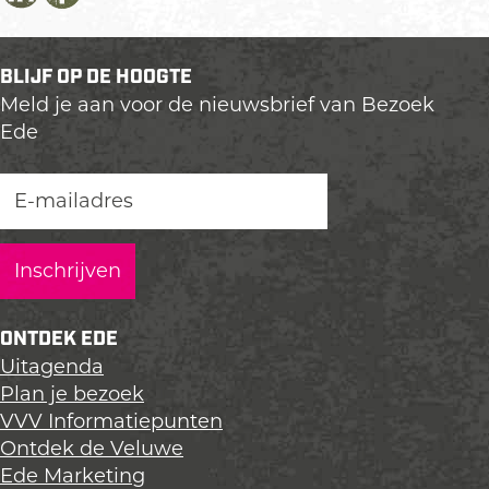
D
D
D
e
e
e
e
e
e
BLIJF OP DE HOOGTE
l
l
l
Meld je aan voor de nieuwsbrief van Bezoek
d
d
d
Ede
e
e
e
z
z
z
e
e
e
p
p
p
a
a
a
g
g
g
i
i
i
n
n
n
ONTDEK EDE
a
a
a
Uitagenda
o
o
o
Plan je bezoek
p
p
p
VVV Informatiepunten
L
F
X
Ontdek de Veluwe
i
a
Ede Marketing