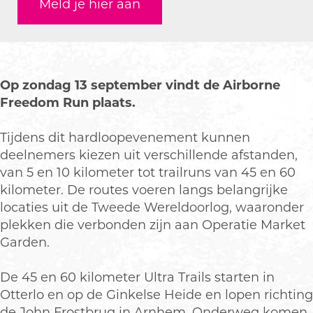
Meld je hier aan
A
A
r
i
i
b
r
r
o
b
b
r
o
o
n
Op zondag 13 september vindt de Airborne
r
r
e
Freedom Run plaats.
n
n
F
e
e
r
Tijdens dit hardloopevenement kunnen
F
F
e
deelnemers kiezen uit verschillende afstanden,
r
r
e
van 5 en 10 kilometer tot trailruns van 45 en 60
e
e
d
kilometer. De routes voeren langs belangrijke
e
e
o
locaties uit de Tweede Wereldoorlog, waaronder
d
d
m
plekken die verbonden zijn aan Operatie Market
o
o
R
Garden.
m
m
u
R
R
n
De 45 en 60 kilometer Ultra Trails starten in
u
u
Otterlo en op de Ginkelse Heide en lopen richting
n
n
de John Frostbrug in Arnhem. Onderweg komen