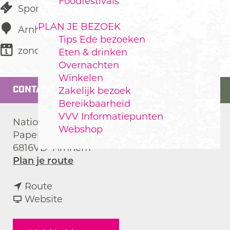
Foodfestivals
Sportevenement
PLAN JE BEZOEK
Arnhem
Tips Ede bezoeken
zondag 13 september
Eten & drinken
Overnachten
Winkelen
CONTACT
Zakelijk bezoek
Bereikbaarheid
VVV Informatiepunten
Nationaal Sportcentrum Papendal
Webshop
Papendallaan 3
6816VD
Arnhem
n
Plan je route
a
n
a
Route
a
v
r
Website
a
a
A
r
n
i