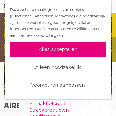
Z
Handboek voor Helden
Deze website maakt gebruik van cookies
o
M
G
(Functioneel, Analytisch, Marketing) die noodzakelijk
e
e
DORPEN
a
zijn om de website zo goed mogelijk te laten
k
n
Bennekom
n
functioneren. Door op accepteren te klikken, geef je
e
u
De Klomp
a
aan hiermee akkoord te gaan.
n
Deelen
a
Ede
r
Alles accepteren
Ederveen
d
Harskamp
e
Hoenderloo
h
Alleen noodzakelijk
Lunteren
o
Otterlo
m
Wekerom
e
Voorkeuren aanpassen
p
FOOD
a
Smaakfietsroutes
AIRBORNE FREEDOM RUN
g
Streekproducten
e