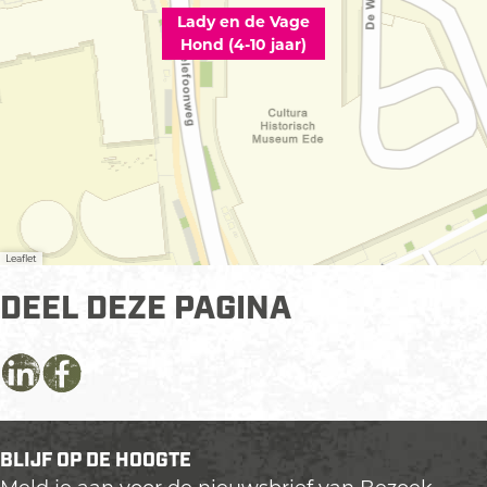
Lady en de Vage
Hond (4-10 jaar)
Leaflet
DEEL DEZE PAGINA
D
D
D
e
e
e
e
e
e
BLIJF OP DE HOOGTE
l
l
l