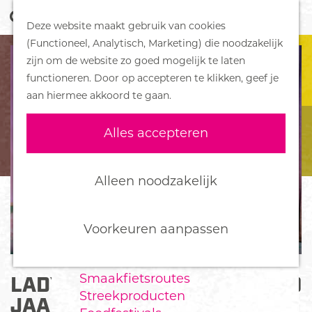
Z
Handboek voor Helden
Deze website maakt gebruik van cookies
o
M
G
(Functioneel, Analytisch, Marketing) die noodzakelijk
e
e
DORPEN
a
zijn om de website zo goed mogelijk te laten
k
n
Bennekom
n
functioneren. Door op accepteren te klikken, geef je
e
u
De Klomp
a
aan hiermee akkoord te gaan.
n
Deelen
a
Ede
r
Alles accepteren
Ederveen
d
Harskamp
e
Hoenderloo
h
Alleen noodzakelijk
Lunteren
o
Otterlo
m
Wekerom
e
Voorkeuren aanpassen
p
FOOD
a
Smaakfietsroutes
LADY EN DE VAGE HOND (4-10
g
Streekproducten
e
JAAR)