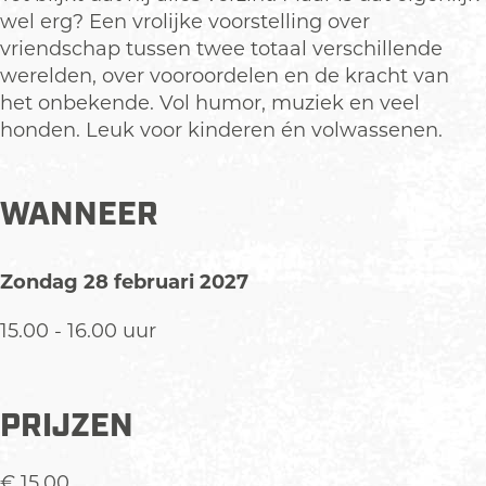
4
d
n
o
4
wel erg? Een vrolijke voorstelling over
-
(
d
n
-
vriendschap tussen twee totaal verschillende
1
4
(
d
1
werelden, over vooroordelen en de kracht van
0
-
4
(
0
het onbekende. Vol humor, muziek en veel
j
1
-
4
j
honden. Leuk voor kinderen én volwassenen.
a
0
1
-
a
a
j
0
1
a
r
a
j
0
r
WANNEER
)
a
a
j
)
r
a
a
Zondag 28 februari 2027
)
r
a
)
r
15.00 - 16.00 uur
)
PRIJZEN
€ 15,00