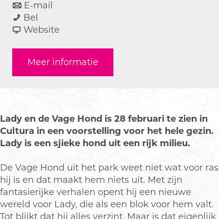
a
n
r
E-mail
L
a
a
L
Bel
a
r
a
v
a
Website
d
L
r
a
d
y
a
L
n
y
Meer informatie
e
d
a
L
e
n
y
d
a
n
d
e
y
d
d
e
n
e
y
e
V
d
n
e
V
Lady en de Vage Hond is 28 februari te zien in
a
e
d
n
a
Cultura in een voorstelling voor het hele gezin.
g
V
e
d
g
Lady is een sjieke hond uit een rijk milieu.
e
a
V
e
e
H
g
a
V
H
De Vage Hond uit het park weet niet wat voor ras
o
e
g
a
o
hij is en dat maakt hem niets uit. Met zijn
n
H
e
g
n
fantasierijke verhalen opent hij een nieuwe
d
o
H
e
d
wereld voor Lady, die als een blok voor hem valt.
(
n
o
H
(
Tot blijkt dat hij alles verzint. Maar is dat eigenlijk