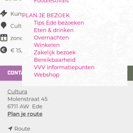
Foodfestivals
Kunst & Cultuur
PLAN JE BEZOEK
Tips Ede bezoeken
Cultura
Eten & drinken
Overnachten
zondag 28 februari 2027
Winkelen
€ 15,00
Zakelijk bezoek
Bereikbaarheid
VVV Informatiepunten
CONTACT
Webshop
Cultura
Molenstraat 45
6711 AW
Ede
n
Plan je route
a
n
a
Route