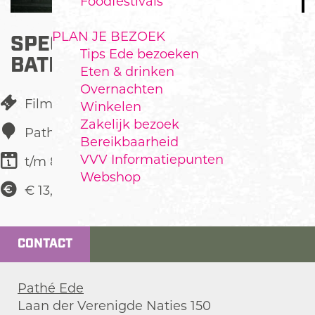
Foodfestivals
PLAN JE BEZOEK
SPECIALE VERTONING FILM
Tips Ede bezoeken
BATIK, BEATS EN BUMBU
Eten & drinken
Overnachten
Film
Winkelen
Zakelijk bezoek
Pathé Ede
Bereikbaarheid
VVV Informatiepunten
t/m 8 juli
Webshop
€ 13,00
CONTACT
Pathé Ede
Laan der Verenigde Naties 150