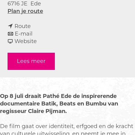
6716 JE
Ede
n
Plan je route
a
n
a
Route
a
n
r
E-mail
a
a
v
S
Website
r
a
a
p
S
r
n
e
Lees meer
p
S
S
c
e
p
p
i
c
e
e
a
i
c
c
l
a
i
i
e
Op 8 juli draait Pathé Ede de inspirerende
l
a
a
v
documentaire Batik, Beats en Bumbu van
e
l
l
e
regisseur Claire Pijman.
v
e
e
r
e
v
v
t
De film gaat over identiteit, erfgoed en de kracht
r
e
e
o
van culturele uitwisseling, en neemt je mee in