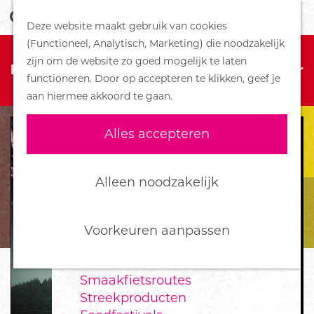
Z
Handboek voor Helden
Deze website maakt gebruik van cookies
o
M
G
(Functioneel, Analytisch, Marketing) die noodzakelijk
e
e
DORPEN
Sorry, deze activiteit is niet meer
a
zijn om de website zo goed mogelijk te laten
k
n
Bennekom
beschikbaar. Bekijk het
actuele aanbod
voor
n
functioneren. Door op accepteren te klikken, geef je
e
u
De Klomp
de beschikbare opties.
a
aan hiermee akkoord te gaan.
n
Deelen
a
Ede
r
Alles accepteren
Ederveen
d
Harskamp
e
Hoenderloo
h
Alleen noodzakelijk
Lunteren
o
Otterlo
m
Wekerom
e
Voorkeuren aanpassen
p
FOOD
a
Smaakfietsroutes
g
Streekproducten
e