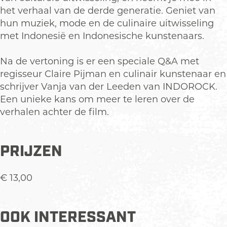
t
r
r
n
het verhaal van de derde generatie. Geniet van
o
t
t
i
hun muziek, mode en de culinaire uitwisseling
n
o
o
n
met Indonesië en Indonesische kunstenaars.
i
n
n
g
n
i
i
f
Na de vertoning is er een speciale Q&A met
g
n
n
i
regisseur Claire Pijman en culinair kunstenaar en
f
g
g
l
schrijver Vanja van der Leeden van INDOROCK.
i
f
f
m
Een unieke kans om meer te leren over de
l
i
i
B
verhalen achter de film.
m
l
l
a
B
m
m
t
a
B
B
i
PRIJZEN
t
a
a
k
i
t
t
,
€ 13,00
k
i
i
B
,
k
k
e
B
,
,
a
OOK INTERESSANT
e
B
B
t