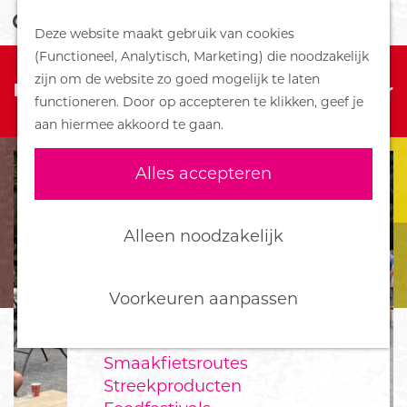
Z
Handboek voor Helden
Deze website maakt gebruik van cookies
o
M
G
(Functioneel, Analytisch, Marketing) die noodzakelijk
e
e
DORPEN
Sorry, deze activiteit is niet meer
a
zijn om de website zo goed mogelijk te laten
k
n
Bennekom
beschikbaar. Bekijk het
actuele aanbod
voor
n
functioneren. Door op accepteren te klikken, geef je
e
u
De Klomp
de beschikbare opties.
a
aan hiermee akkoord te gaan.
n
Deelen
a
Ede
r
Alles accepteren
Ederveen
d
Harskamp
e
Hoenderloo
h
Alleen noodzakelijk
Lunteren
o
Otterlo
m
Wekerom
e
Voorkeuren aanpassen
p
FOOD
a
Smaakfietsroutes
g
Streekproducten
e