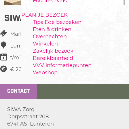
Foodfestivals
PLAN JE BEZOEK
SIWA ZORG ROMMELMARKT
Tips Ede bezoeken
Eten & drinken
Markt
Overnachten
Winkelen
Lunteren
Zakelijk bezoek
t/m 17 juli
Bereikbaarheid
VVV Informatiepunten
€ 20,00 Kraam
Webshop
CONTACT
SIWA Zorg
Dorpsstraat 208
6741 AS
Lunteren