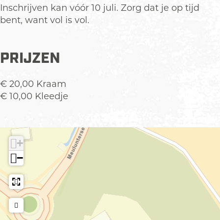
e
m
Inschrijven kan vóór 10 juli. Zorg dat je op tijd
l
a
bent, want vol is vol.
m
r
a
k
r
t
PRIJZEN
k
t
€ 20,00 Kraam
€ 10,00 Kleedje
+
−