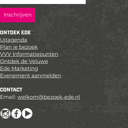
ONTDEK EDE
Uitagenda
Plan je bezoek
VVV Informatiepunten
Ontdek de Veluwe
Ede Marketing
Evenement aanmelden
CONTACT
Email:
welkom@bezoek-ede.nl
I
F
Y
n
a
o