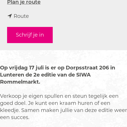
n
Plan je route
a
n
a
Route
a
r
a
S
Schrijf je in
r
I
S
W
I
A
W
Z
A
o
Op vrijdag 17 juli is er op Dorpsstraat 206 in
Z
r
Lunteren de 2e editie van de SIWA
o
g
Rommelmarkt.
r
r
g
o
Verkoop je eigen spullen en steun tegelijk een
r
m
goed doel. Je kunt een kraam huren of een
o
m
kleedje. Samen maken jullie van deze editie weer
m
e
een succes.
m
l