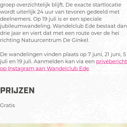
l
groep overzichtelijk blijft. De exacte startlocatie
u
wordt uiterlijk 24 uur van tevoren gedeeld met
b
deelnemers. Op 19 juli is er een speciale
E
jubileumwandeling. Wandelclub Ede bestaat dan
d
drie jaar en viert dat met een route over de hei
e
richting Natuurcentrum De Ginkel.
De wandelingen vinden plaats op 7 juni, 21 juni, 5
juli en 19 juli. Aanmelden kan via een
privébericht
op Instagram aan Wandelclub Ede
.
PRIJZEN
Gratis