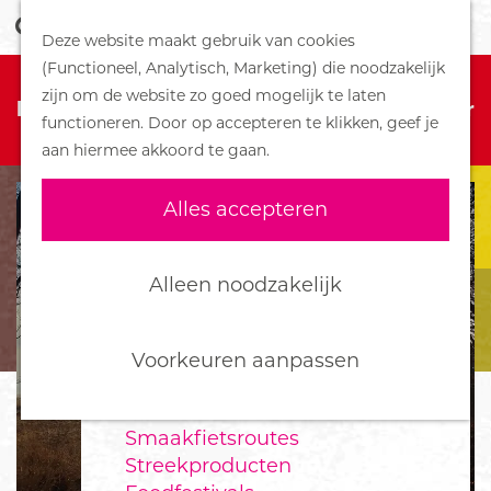
Z
Handboek voor Helden
Deze website maakt gebruik van cookies
o
M
G
(Functioneel, Analytisch, Marketing) die noodzakelijk
e
e
DORPEN
Sorry, deze activiteit is niet meer
a
zijn om de website zo goed mogelijk te laten
k
n
Bennekom
beschikbaar. Bekijk het
actuele aanbod
voor
n
functioneren. Door op accepteren te klikken, geef je
e
u
De Klomp
de beschikbare opties.
a
aan hiermee akkoord te gaan.
n
Deelen
a
Ede
r
Alles accepteren
Ederveen
d
Harskamp
e
Hoenderloo
h
Alleen noodzakelijk
Lunteren
o
Otterlo
m
Wekerom
e
Voorkeuren aanpassen
p
FOOD
a
Smaakfietsroutes
g
Streekproducten
e