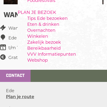
Foodfestivals
PLAN JE BEZOEK
WANDELCLUB EDE
Tips Ede bezoeken
Eten & drinken
Wandeltocht
Overnachten
Winkelen
Ede
Zakelijk bezoek
t/m 19 juli
Bereikbaarheid
VVV Informatiepunten
Gratis
Webshop
CONTACT
Ede
n
Plan je route
a