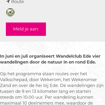
n
a
Route
a
r
a
W
I
r
a
n
W
n
s
Meld je aan:
a
d
t
n
e
a
d
l
g
e
c
r
l
l
a
In juni en juli organiseert Wandelclub Ede vier
c
u
m
wandelingen door de natuur in en rond Ede.
l
b
W
u
E
a
Op het programma staan routes over het
b
d
n
Valkschepad, door Wekerom, het Wekeromse
E
e
d
Zand en over de hei bij Ede. De wandelingen zijn
d
e
tussen de 9 en 13 kilometer lang en starten
e
l
steeds om 10.00 uur. Per wandeling kunnen
c
maximaal 10 deelnemers mee, waardoor de