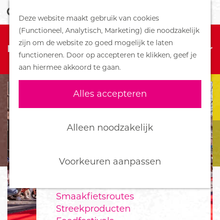
Z
Handboek voor Helden
Deze website maakt gebruik van cookies
o
M
G
(Functioneel, Analytisch, Marketing) die noodzakelijk
e
e
DORPEN
Sorry, deze activiteit is niet meer
a
zijn om de website zo goed mogelijk te laten
k
n
Bennekom
beschikbaar. Bekijk het
actuele aanbod
voor
n
functioneren. Door op accepteren te klikken, geef je
e
u
De Klomp
de beschikbare opties.
a
aan hiermee akkoord te gaan.
n
Deelen
a
Ede
r
Alles accepteren
Ederveen
d
Harskamp
e
Hoenderloo
h
Alleen noodzakelijk
Lunteren
o
Otterlo
m
Wekerom
e
Voorkeuren aanpassen
p
FOOD
a
Smaakfietsroutes
g
Streekproducten
e