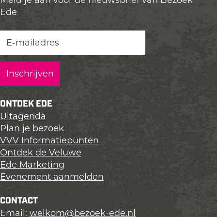
Meld je aan voor de nieuwsbrief van Bezoek
Ede
ONTDEK EDE
Uitagenda
Plan je bezoek
VVV Informatiepunten
Ontdek de Veluwe
Ede Marketing
Evenement aanmelden
CONTACT
Email:
welkom@bezoek-ede.nl