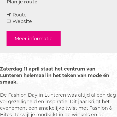
n
Plan je route
a
n
a
Route
a
v
r
Website
a
a
F
r
n
a
Meer informatie
F
F
s
a
a
h
s
s
i
h
h
o
i
i
n
Zaterdag 11 april staat het centrum van
o
o
&
Lunteren helemaal in het teken van mode én
n
n
B
smaak.
&
&
i
B
B
t
De Fashion Day in Lunteren was altijd al een dag
i
i
e
vol gezelligheid en inspiratie. Dit jaar krijgt het
t
t
s
evenement een smakelijke twist met Fashion &
e
e
Bites. Terwijl je rondkijkt in de winkels en de