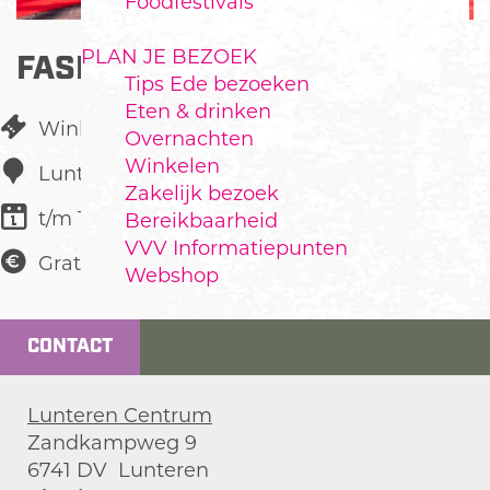
Foodfestivals
PLAN JE BEZOEK
FASHION & BITES
Tips Ede bezoeken
Eten & drinken
Winkelen
Overnachten
Winkelen
Lunteren Centrum
Zakelijk bezoek
t/m 11 april
Bereikbaarheid
VVV Informatiepunten
Gratis
Webshop
CONTACT
Lunteren Centrum
Zandkampweg 9
6741 DV
Lunteren