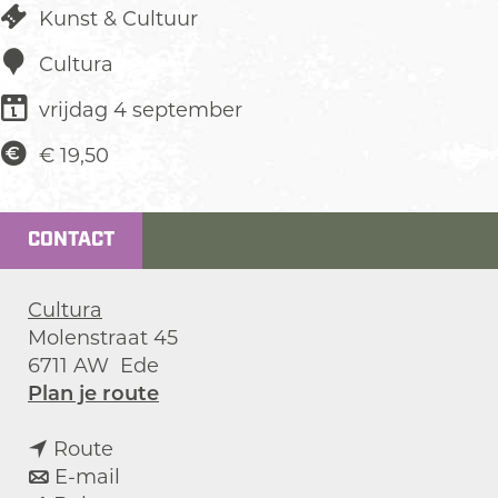
Kunst & Cultuur
Cultura
vrijdag 4 september
€ 19,50
CONTACT
Cultura
Molenstraat 45
6711 AW
Ede
n
Plan je route
a
n
a
Route
a
n
r
E-mail