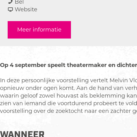
M
a
a
M
Bel
e
r
a
v
e
Website
l
M
r
a
l
v
e
M
n
v
Meer informatie
i
l
e
M
i
n
v
l
e
n
V
i
v
l
V
l
n
i
v
l
o
V
n
i
o
Op 4 september speelt theatermaker en dichter 
t
l
V
n
t
o
l
V
In deze persoonlijke voorstelling vertelt Melvin V
t
o
l
opnieuw onder ogen komt. Aan de hand van verhu
t
o
waarin geloof zowel houvast als beklemming kan 
t
zien van iemand die voortdurend probeert te voldo
voorstelling over de zoektocht naar een zachter g
WANNEER